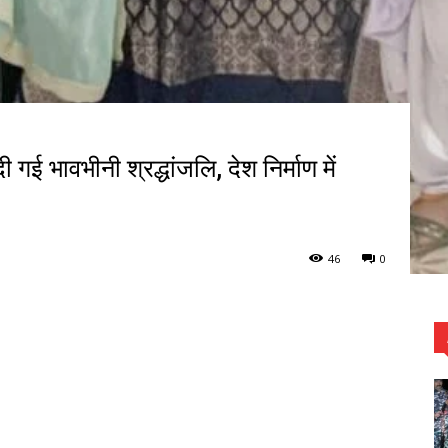
गई भावभीनी श्रद्धांजलि, देश निर्माण में
46
0