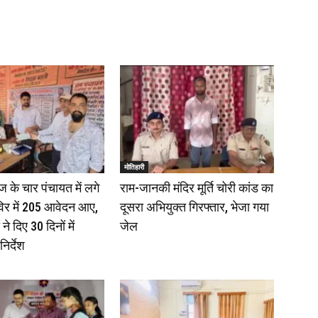
य स्वयंसेवक संघ का भव्य पथ संचलन, 5 July 2026
बोलेरो ज़ब्त, दो तस्कर गिरफ्तार, 4 July 2026
ा एसडीपीओ और थानाध्यक्ष ने किया निरीक्षण, 19 June 2026
मोतिहारी
 की हत्या, शव जलाया, दोनों गिरफ्तार, 14 June 2026
 के चार पंचायत में लगे
राम-जानकी मंदिर मूर्ति चोरी कांड का
िर में 205 आवेदन आए,
दूसरा अभियुक्त गिरफ्तार, भेजा गया
डिया संवाद में सांसद रधामोहन सिंह, 13 June 2026
े दिए 30 दिनों में
जेल
निर्देश