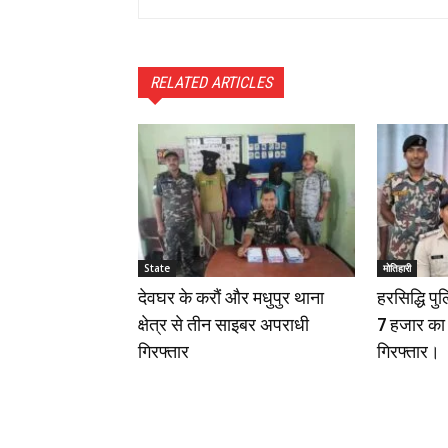
RELATED ARTICLES
State
मोतिहारी
देवघर के करौं और मधुपुर थाना
हरसिद्धि पु
क्षेत्र से तीन साइबर अपराधी
7 हजार का
गिरफ्तार
गिरफ्तार।