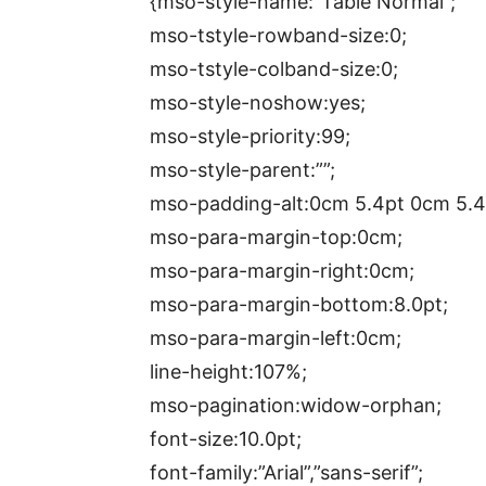
{mso-style-name:”Table Normal”;
mso-tstyle-rowband-size:0;
mso-tstyle-colband-size:0;
mso-style-noshow:yes;
mso-style-priority:99;
mso-style-parent:””;
mso-padding-alt:0cm 5.4pt 0cm 5.4
mso-para-margin-top:0cm;
mso-para-margin-right:0cm;
mso-para-margin-bottom:8.0pt;
mso-para-margin-left:0cm;
line-height:107%;
mso-pagination:widow-orphan;
font-size:10.0pt;
font-family:”Arial”,”sans-serif”;