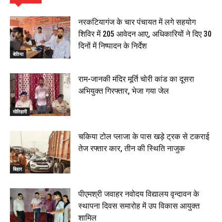
हिंदू साम्राज्य दिनोत्सव पर रक्सौल में राष्ट्रीय स्वयंसेवक संघ
का भव्य पथ संचलन, 5 July 2026
नरकटियागंज के चार पंचायत में लगे सहयोग
00:22
शिविर में 205 आवेदन आए, अधिकारियों ने दिए 30
बेतिया : मझौलिया में 1.24 क्विंटल गांजा के साथ बोलेरो ज़ब्त, दो
दिनों में निष्पादन के निर्देश
तस्कर गिरफ्तार, 4 July 2026
बेतिया
00:39
22 June 2026
00:33
राम-जानकी मंदिर मूर्ति चोरी कांड का दूसरा
अभियुक्त गिरफ्तार, भेजा गया जेल
रक्सौल : सुरक्षा जॉंच को सोना-चांदी दुकानों का एसडीपीओ और
थानाध्यक्ष ने किया निरीक्षण, 19 June 2026
मोतिहारी
00:58
बेतिया में सगे भाई ने मां के साथ मिलकर की भाई की हत्या, शव
चकिया टोल प्लाजा के पास खड़े ट्रक से टकराई
जलाया, दोनों गिरफ्तार, 14 June 2026
00:12
तेज रफ्तार कार, तीन की स्थिति नाजुक
मोतिहारी। NDA सरकार, 12 साल विश्वास के, मीडिया संवाद में
सांसद रधामोहन सिंह, 13 June 2026
बिहार
02:19
पीएमश्री जवाहर नवोदय विद्यालय वृन्दावन के
स्थापना दिवस समारोह में उप विकास आयुक्त
शामिल