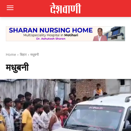
Home
बिहार
मधुबनी
मधुबनी