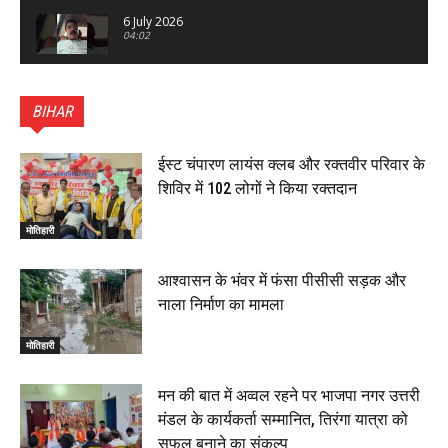
6 July 2026
04:02
पटना सिटी : BPSC में सफल निभा कुमारी बनीं SDM , विधायक
ने किया सम्मानित, 6 July 2026
BIHAR
01:45
हिंदू साम्राज्य दिनोत्सव पर रक्सौल में राष्ट्रीय स्वयंसेवक संघ
का भव्य पथ संचलन, 5 July 2026
ईस्ट चंपारण लायंस क्लब और रक्तवीर परिवार के
00:22
शिविर में 102 लोगों ने किया रक्तदान
बेतिया : मझौलिया में 1.24 क्विंटल गांजा के साथ बोलेरो ज़ब्त, दो
तस्कर गिरफ्तार, 4 July 2026
मोतिहारी
00:39
22 June 2026
00:33
आश्वासन के भंवर में फंसा पीसीसी सड़क और
नाला निर्माण का मामला
रक्सौल : सुरक्षा जॉंच को सोना-चांदी दुकानों का एसडीपीओ और
थानाध्यक्ष ने किया निरीक्षण, 19 June 2026
मोतिहारी
00:58
बेतिया में सगे भाई ने मां के साथ मिलकर की भाई की हत्या, शव
मन की बात में अव्वल रहने पर भाजपा नगर उत्तरी
जलाया, दोनों गिरफ्तार, 14 June 2026
00:12
मंडल के कार्यकर्ता सम्मानित, तिरंगा यात्रा को
मोतिहारी। NDA सरकार, 12 साल विश्वास के, मीडिया संवाद में
सफल बनाने का संकल्प