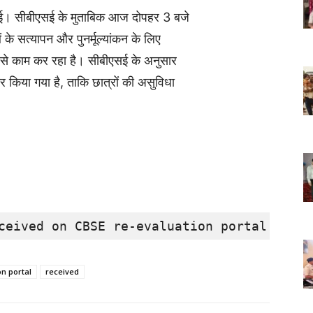
ई।
सीबीएसई
के
मुताबिक
आज
दोपहर
3
बजे
ं
के
सत्यापन
और
पुनर्मूल्यांकन
के
लिए
से
काम
कर
रहा
है।
सीबीएसई
के
अनुसार
ार
किया
गया
है
,
ताकि
छात्रों
की
असुविधा
ceived on CBSE re-evaluation portal
on portal
received