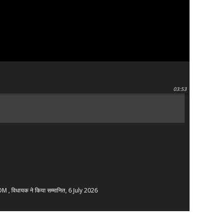
03:53
SDM , विधायक ने किया सम्मानित, 6 July 2026
य स्वयंसेवक संघ का भव्य पथ संचलन, 5 July 2026