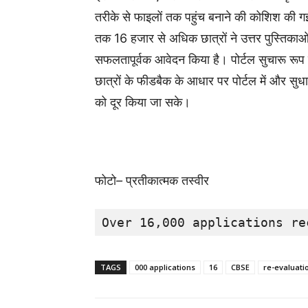
तरीके
से
फाइलों
तक
पहुंच
बनाने
की
कोशिश
की
ग
तक
16
हजार
से
अधिक
छात्रों
ने
उत्तर
पुस्तिकाओ
सफलतापूर्वक
आवेदन
किया
है।
पोर्टल
सुचारू
रूप
छात्रों
के
फीडबैक
के
आधार
पर
पोर्टल
में
और
सुध
को
दूर
किया
जा
सके।
फोटो
–
प्रतीकात्मक
तस्वीर
Over 16,000 applications re
TAGS
000 applications
16
CBSE
re-evaluati