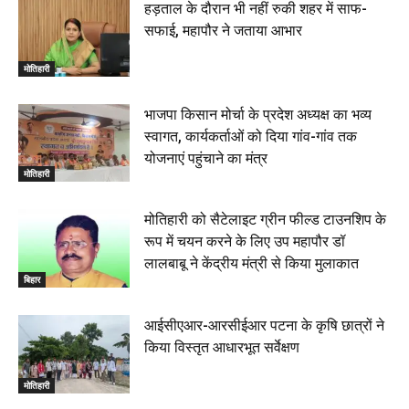
हड़ताल के दौरान भी नहीं रुकी शहर में साफ-
जलाया, दोनों गिरफ्तार, 14 June 2026
00:12
सफाई, महापौर ने जताया आभार
मोतिहारी। NDA सरकार, 12 साल विश्वास के, मीडिया संवाद में
सांसद रधामोहन सिंह, 13 June 2026
मोतिहारी
02:19
भाजपा किसान मोर्चा के प्रदेश अध्यक्ष का भव्य
स्वागत, कार्यकर्ताओं को दिया गांव-गांव तक
योजनाएं पहुंचाने का मंत्र
मोतिहारी
मोतिहारी को सैटेलाइट ग्रीन फील्ड टाउनशिप के
रूप में चयन करने के लिए उप महापौर डॉ
लालबाबू ने केंद्रीय मंत्री से किया मुलाकात
बिहार
आईसीएआर-आरसीईआर पटना के कृषि छात्रों ने
किया विस्तृत आधारभूत सर्वेक्षण
मोतिहारी