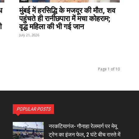
ध
मुंबई में हरसिद्धि के मजदूर की मौत, शव
पहुंचते ही रानीछपारा में मचा कोहराम;
ी
वृद्ध महिला की भी गई जान
July 21, 2026
Page 1 of 10
POPULAR POSTS
नरकटियागंज- गौनाहा रेलमार्ग पर मेमू
ट्रेन का इंजन फेल, 2 घंटे बीच रास्ते में