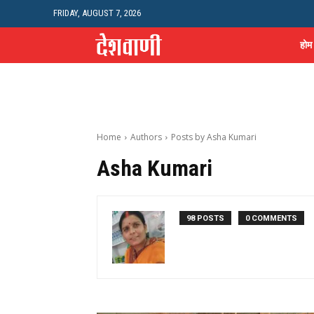
FRIDAY, AUGUST 7, 2026
होम
Home
Authors
Posts by Asha Kumari
Asha Kumari
98 POSTS
0 COMMENTS