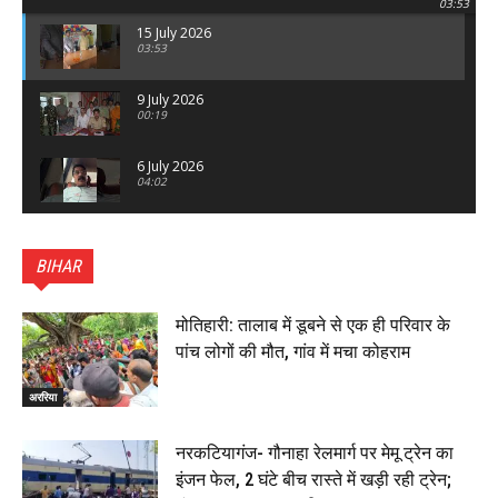
03:53
15 July 2026
03:53
9 July 2026
00:19
6 July 2026
04:02
पटना सिटी : BPSC में सफल निभा कुमारी बनीं SDM , विधायक
ने किया सम्मानित, 6 July 2026
BIHAR
01:45
हिंदू साम्राज्य दिनोत्सव पर रक्सौल में राष्ट्रीय स्वयंसेवक संघ
का भव्य पथ संचलन, 5 July 2026
मोतिहारी: तालाब में डूबने से एक ही परिवार के
00:22
पांच लोगों की मौत, गांव में मचा कोहराम
बेतिया : मझौलिया में 1.24 क्विंटल गांजा के साथ बोलेरो ज़ब्त, दो
तस्कर गिरफ्तार, 4 July 2026
अररिया
00:39
22 June 2026
00:33
नरकटियागंज- गौनाहा रेलमार्ग पर मेमू ट्रेन का
इंजन फेल, 2 घंटे बीच रास्ते में खड़ी रही ट्रेन;