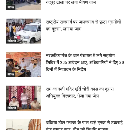
रक्सौल : सुरक्षा जॉंच को सोना-चांदी दुकानों का एसडीपीओ और
नंदपुर ढाला पर लगा भीषण जाम
थानाध्यक्ष ने किया निरीक्षण, 19 June 2026
बेतिया
00:58
बेतिया में सगे भाई ने मां के साथ मिलकर की भाई की हत्या, शव
राष्ट्रीय राजमार्ग पर जलजमाव से फूटा ग्रामीणों
जलाया, दोनों गिरफ्तार, 14 June 2026
00:12
का गुस्सा, लगाया जाम
मोतिहारी। NDA सरकार, 12 साल विश्वास के, मीडिया संवाद में
सांसद रधामोहन सिंह, 13 June 2026
मोतिहारी
02:19
नरकटियागंज के चार पंचायत में लगे सहयोग
शिविर में 205 आवेदन आए, अधिकारियों ने दिए 30
दिनों में निष्पादन के निर्देश
बेतिया
राम-जानकी मंदिर मूर्ति चोरी कांड का दूसरा
अभियुक्त गिरफ्तार, भेजा गया जेल
मोतिहारी
चकिया टोल प्लाजा के पास खड़े ट्रक से टकराई
तेज रफ्तार कार, तीन की स्थिति नाजुक