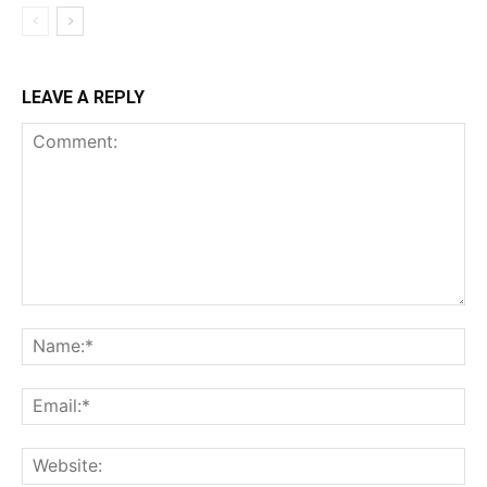
LEAVE A REPLY
Comment:
Na
Ema
Web