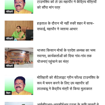
टाउनशिप को ले उप महापौर ने केंद्रिय मंत्रियों
बेतिया : मझौलिया में 1.24 क्विंटल गांजा के साथ बोलेरो ज़ब्त, दो
को सौंपा मांग पत्र
तस्कर गिरफ्तार, 4 July 2026
मोतिहारी
00:39
22 June 2026
00:33
हड़ताल के दौरान भी नहीं रुकी शहर में साफ-
सफाई, महापौर ने जताया आभार
रक्सौल : सुरक्षा जॉंच को सोना-चांदी दुकानों का एसडीपीओ और
थानाध्यक्ष ने किया निरीक्षण, 19 June 2026
मोतिहारी
00:58
बेतिया में सगे भाई ने मां के साथ मिलकर की भाई की हत्या, शव
भाजपा किसान मोर्चा के प्रदेश अध्यक्ष का भव्य
जलाया, दोनों गिरफ्तार, 14 June 2026
00:12
स्वागत, कार्यकर्ताओं को दिया गांव-गांव तक
मोतिहारी। NDA सरकार, 12 साल विश्वास के, मीडिया संवाद में
योजनाएं पहुंचाने का मंत्र
सांसद रधामोहन सिंह, 13 June 2026
मोतिहारी
02:19
मोतिहारी को सैटेलाइट ग्रीन फील्ड टाउनशिप के
रूप में चयन करने के लिए उप महापौर डॉ
लालबाबू ने केंद्रीय मंत्री से किया मुलाकात
बिहार
आईसीएआर-आरसीईआर पटना के कृषि छात्रों ने