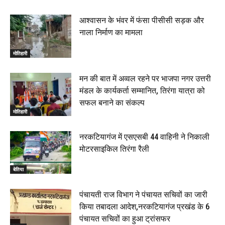
22 June 2026
00:33
आश्वासन के भंवर में फंसा पीसीसी सड़क और
नाला निर्माण का मामला
रक्सौल : सुरक्षा जॉंच को सोना-चांदी दुकानों का एसडीपीओ और
थानाध्यक्ष ने किया निरीक्षण, 19 June 2026
मोतिहारी
00:58
बेतिया में सगे भाई ने मां के साथ मिलकर की भाई की हत्या, शव
मन की बात में अव्वल रहने पर भाजपा नगर उत्तरी
जलाया, दोनों गिरफ्तार, 14 June 2026
00:12
मंडल के कार्यकर्ता सम्मानित, तिरंगा यात्रा को
मोतिहारी। NDA सरकार, 12 साल विश्वास के, मीडिया संवाद में
सफल बनाने का संकल्प
सांसद रधामोहन सिंह, 13 June 2026
मोतिहारी
02:19
नरकटियागंज में एसएसबी 44 वाहिनी ने निकाली
मोटरसाइकिल तिरंगा रैली
बेतिया
पंचायती राज विभाग ने पंचायत सचिवों का जारी
किया तबादला आदेश,नरकटियागंज प्रखंड के 6
पंचायत सचिवों का हुआ ट्रांसफर