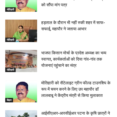
बेतिया : मझौलिया में 1.24 क्विंटल गांजा के साथ बोलेरो ज़ब्त, दो
को सौंपा मांग पत्र
तस्कर गिरफ्तार, 4 July 2026
मोतिहारी
00:39
22 June 2026
00:33
हड़ताल के दौरान भी नहीं रुकी शहर में साफ-
सफाई, महापौर ने जताया आभार
रक्सौल : सुरक्षा जॉंच को सोना-चांदी दुकानों का एसडीपीओ और
थानाध्यक्ष ने किया निरीक्षण, 19 June 2026
मोतिहारी
00:58
बेतिया में सगे भाई ने मां के साथ मिलकर की भाई की हत्या, शव
भाजपा किसान मोर्चा के प्रदेश अध्यक्ष का भव्य
जलाया, दोनों गिरफ्तार, 14 June 2026
00:12
स्वागत, कार्यकर्ताओं को दिया गांव-गांव तक
मोतिहारी। NDA सरकार, 12 साल विश्वास के, मीडिया संवाद में
योजनाएं पहुंचाने का मंत्र
सांसद रधामोहन सिंह, 13 June 2026
मोतिहारी
02:19
मोतिहारी को सैटेलाइट ग्रीन फील्ड टाउनशिप के
रूप में चयन करने के लिए उप महापौर डॉ
लालबाबू ने केंद्रीय मंत्री से किया मुलाकात
बिहार
आईसीएआर-आरसीईआर पटना के कृषि छात्रों ने