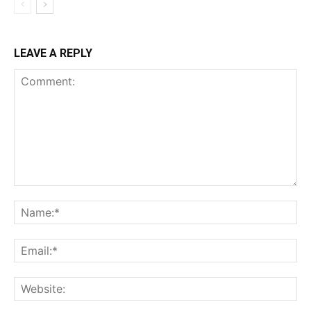
LEAVE A REPLY
Comment:
Na
Ema
Web