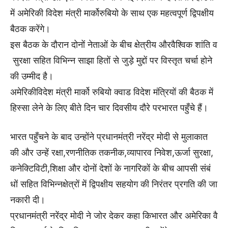
में
अमेरिकी
विदेश
मंत्री
मार्को
रुबियो
के
साथ
एक
महत्वपूर्ण
द्विपक्षीय
बैठक
करेंगे।
इस
बैठक
के
दौरान
दोनों
नेताओं
के
बीच
क्षेत्रीय
और
वैश्विक
शांति
व
सुरक्षा
सहित
विभिन्न
साझा
हितों
से
जुड़े
मुद्दों
पर
विस्तृत
चर्चा
होने
की
उम्मीद
है।
अमेरिकी
विदेश
मंत्री
मार्को
रुबियो
क्वाड
विदेश
मंत्रियों
की
बैठक
में
हिस्सा
लेने
के
लिए
बीते
दिन
चार
दिवसीय
दौरे
पर
भारत
पहुँचे
हैं।
भारत
पहुँचने
के
बाद
उन्होंने
प्रधानमंत्री
नरेंद्र
मोदी
से
मुलाकात
की
और
उन्हें
रक्षा
,
रणनीतिक
तकनीक
,
व्यापार
व
निवेश
,
ऊर्जा
सुरक्षा
,
कनेक्टिविटी
,
शिक्षा
और
दोनों
देशों
के
नागरिकों
के
बीच
आपसी
संबं
धों
सहित
विभिन्न
क्षेत्रों
में
द्विपक्षीय
सहयोग
की
निरंतर
प्रगति
की
जा
नकारी
दी।
प्रधानमंत्री
नरेंद्र
मोदी
ने
जोर
देकर
कहा
कि
भारत
और
अमेरिका
वै