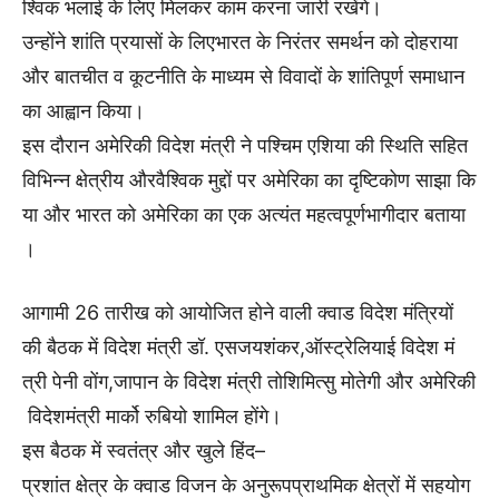
श्विक
भलाई
के
लिए
मिलकर
काम
करना
जारी
रखेंगे।
उन्होंने
शांति
प्रयासों
के
लिए
भारत
के
निरंतर
समर्थन
को
दोहराया
और
बातचीत
व
कूटनीति
के
माध्यम
से
विवादों
के
शांतिपूर्ण
समाधान
का
आह्वान
किया।
इस
दौरान
अमेरिकी
विदेश
मंत्री
ने
पश्चिम
एशिया
की
स्थिति
सहित
विभिन्न
क्षेत्रीय
और
वैश्विक
मुद्दों
पर
अमेरिका
का
दृष्टिकोण
साझा
कि
या
और
भारत
को
अमेरिका
का
एक
अत्यंत
महत्वपूर्ण
भागीदार
बताया
।
आगामी
26
तारीख
को
आयोजित
होने
वाली
क्वाड
विदेश
मंत्रियों
की
बैठक
में
विदेश
मंत्री
डॉ
.
एस
जयशंकर
,
ऑस्ट्रेलियाई
विदेश
मं
त्री
पेनी
वोंग
,
जापान
के
विदेश
मंत्री
तोशिमित्सु
मोतेगी
और
अमेरिकी
विदेश
मंत्री
मार्को
रुबियो
शामिल
होंगे।
इस
बैठक
में
स्वतंत्र
और
खुले
हिंद
–
प्रशांत
क्षेत्र
के
क्वाड
विजन
के
अनुरूप
प्राथमिक
क्षेत्रों
में
सहयोग