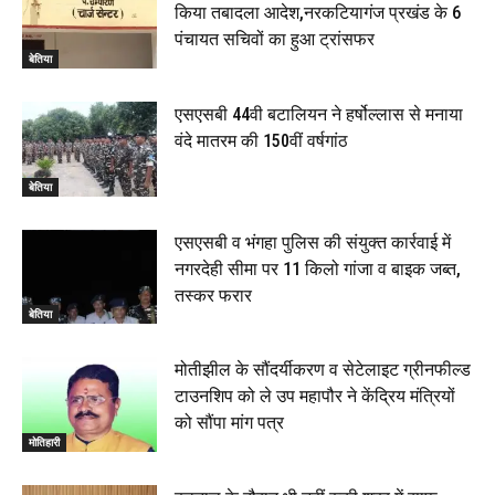
किया तबादला आदेश,नरकटियागंज प्रखंड के 6
रक्सौल : सुरक्षा जॉंच को सोना-चांदी दुकानों का एसडीपीओ और
पंचायत सचिवों का हुआ ट्रांसफर
थानाध्यक्ष ने किया निरीक्षण, 19 June 2026
बेतिया
00:58
बेतिया में सगे भाई ने मां के साथ मिलकर की भाई की हत्या, शव
एसएसबी 44वी बटालियन ने हर्षोल्लास से मनाया
जलाया, दोनों गिरफ्तार, 14 June 2026
00:12
वंदे मातरम की 150वीं वर्षगांठ
मोतिहारी। NDA सरकार, 12 साल विश्वास के, मीडिया संवाद में
सांसद रधामोहन सिंह, 13 June 2026
बेतिया
02:19
एसएसबी व भंगहा पुलिस की संयुक्त कार्रवाई में
नगरदेही सीमा पर 11 किलो गांजा व बाइक जब्त,
तस्कर फरार
बेतिया
मोतीझील के सौंदर्यीकरण व सेटेलाइट ग्रीनफील्ड
टाउनशिप को ले उप महापौर ने केंद्रिय मंत्रियों
को सौंपा मांग पत्र
मोतिहारी