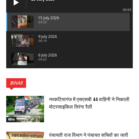
03:53
15 July 2026
03:53
9 July 2026
00:19
6 July 2026
04:02
पटना सिटी : BPSC में सफल निभा कुमारी बनीं SDM , विधायक
ने किया सम्मानित, 6 July 2026
BIHAR
01:45
हिंदू साम्राज्य दिनोत्सव पर रक्सौल में राष्ट्रीय स्वयंसेवक संघ
का भव्य पथ संचलन, 5 July 2026
नरकटियागंज में एसएसबी 44 वाहिनी ने निकाली
00:22
मोटरसाइकिल तिरंगा रैली
बेतिया : मझौलिया में 1.24 क्विंटल गांजा के साथ बोलेरो ज़ब्त, दो
तस्कर गिरफ्तार, 4 July 2026
बेतिया
00:39
22 June 2026
00:33
पंचायती राज विभाग ने पंचायत सचिवों का जारी