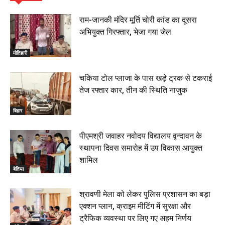
हिंदू साम्राज्य दिनोत्सव पर रक्सौल में राष्ट्रीय स्वयंसेवक संघ
का भव्य पथ संचलन, 5 July 2026
राम-जानकी मंदिर मूर्ति चोरी कांड का दूसरा
00:22
अभियुक्त गिरफ्तार, भेजा गया जेल
बेतिया : मझौलिया में 1.24 क्विंटल गांजा के साथ बोलेरो ज़ब्त, दो
तस्कर गिरफ्तार, 4 July 2026
मोतिहारी
00:39
22 June 2026
00:33
चकिया टोल प्लाजा के पास खड़े ट्रक से टकराई
तेज रफ्तार कार, तीन की स्थिति नाजुक
रक्सौल : सुरक्षा जॉंच को सोना-चांदी दुकानों का एसडीपीओ और
थानाध्यक्ष ने किया निरीक्षण, 19 June 2026
बिहार
00:58
बेतिया में सगे भाई ने मां के साथ मिलकर की भाई की हत्या, शव
पीएमश्री जवाहर नवोदय विद्यालय वृन्दावन के
जलाया, दोनों गिरफ्तार, 14 June 2026
00:12
स्थापना दिवस समारोह में उप विकास आयुक्त
मोतिहारी। NDA सरकार, 12 साल विश्वास के, मीडिया संवाद में
शामिल
सांसद रधामोहन सिंह, 13 June 2026
बेतिया
02:19
श्रावणी मेला को लेकर पुलिस प्रशासन का बड़ा
एक्शन प्लान, क्राइम मीटिंग में सुरक्षा और
ट्रैफिक व्यवस्था पर लिए गए अहम निर्णय