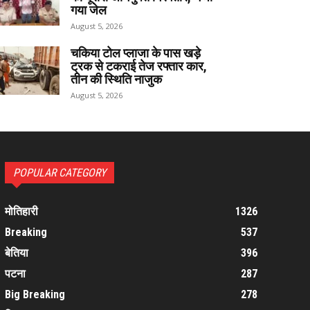
गया जेल
August 5, 2026
चकिया टोल प्लाजा के पास खड़े
ट्रक से टकराई तेज रफ्तार कार,
तीन की स्थिति नाजुक
August 5, 2026
POPULAR CATEGORY
मोतिहारी
1326
Breaking
537
बेतिया
396
पटना
287
Big Breaking
278