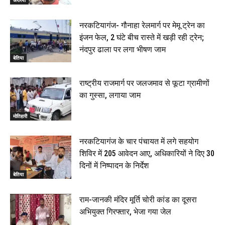
22 June 2026
00:33
नरकटियागंज- गौनाहा रेलमार्ग पर मेमू ट्रेन का
इंजन फेल, 2 घंटे बीच रास्ते में खड़ी रही ट्रेन;
रक्सौल : सुरक्षा जॉंच को सोना-चांदी दुकानों का एसडीपीओ और
नंदपुर ढाला पर लगा भीषण जाम
थानाध्यक्ष ने किया निरीक्षण, 19 June 2026
बेतिया
00:58
बेतिया में सगे भाई ने मां के साथ मिलकर की भाई की हत्या, शव
राष्ट्रीय राजमार्ग पर जलजमाव से फूटा ग्रामीणों
जलाया, दोनों गिरफ्तार, 14 June 2026
00:12
का गुस्सा, लगाया जाम
मोतिहारी। NDA सरकार, 12 साल विश्वास के, मीडिया संवाद में
सांसद रधामोहन सिंह, 13 June 2026
मोतिहारी
02:19
नरकटियागंज के चार पंचायत में लगे सहयोग
शिविर में 205 आवेदन आए, अधिकारियों ने दिए 30
दिनों में निष्पादन के निर्देश
बेतिया
राम-जानकी मंदिर मूर्ति चोरी कांड का दूसरा
अभियुक्त गिरफ्तार, भेजा गया जेल