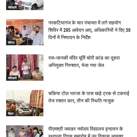
तस्कर गिरफ्तार, 4 July 2026
मोतिहारी
00:39
22 June 2026
00:33
नरकटियागंज के चार पंचायत में लगे सहयोग
शिविर में 205 आवेदन आए, अधिकारियों ने दिए 30
रक्सौल : सुरक्षा जॉंच को सोना-चांदी दुकानों का एसडीपीओ और
दिनों में निष्पादन के निर्देश
थानाध्यक्ष ने किया निरीक्षण, 19 June 2026
बेतिया
00:58
बेतिया में सगे भाई ने मां के साथ मिलकर की भाई की हत्या, शव
राम-जानकी मंदिर मूर्ति चोरी कांड का दूसरा
जलाया, दोनों गिरफ्तार, 14 June 2026
00:12
अभियुक्त गिरफ्तार, भेजा गया जेल
मोतिहारी। NDA सरकार, 12 साल विश्वास के, मीडिया संवाद में
सांसद रधामोहन सिंह, 13 June 2026
मोतिहारी
02:19
चकिया टोल प्लाजा के पास खड़े ट्रक से टकराई
तेज रफ्तार कार, तीन की स्थिति नाजुक
बिहार
पीएमश्री जवाहर नवोदय विद्यालय वृन्दावन के
स्थापना दिवस समारोह में उप विकास आयुक्त