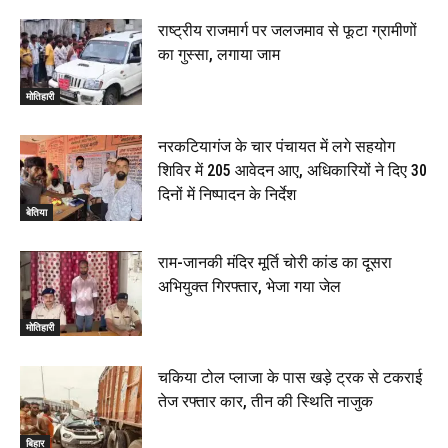
22 June 2026
00:33
राष्ट्रीय राजमार्ग पर जलजमाव से फूटा ग्रामीणों
का गुस्सा, लगाया जाम
रक्सौल : सुरक्षा जॉंच को सोना-चांदी दुकानों का एसडीपीओ और
थानाध्यक्ष ने किया निरीक्षण, 19 June 2026
मोतिहारी
00:58
बेतिया में सगे भाई ने मां के साथ मिलकर की भाई की हत्या, शव
नरकटियागंज के चार पंचायत में लगे सहयोग
जलाया, दोनों गिरफ्तार, 14 June 2026
00:12
शिविर में 205 आवेदन आए, अधिकारियों ने दिए 30
मोतिहारी। NDA सरकार, 12 साल विश्वास के, मीडिया संवाद में
दिनों में निष्पादन के निर्देश
सांसद रधामोहन सिंह, 13 June 2026
बेतिया
02:19
राम-जानकी मंदिर मूर्ति चोरी कांड का दूसरा
अभियुक्त गिरफ्तार, भेजा गया जेल
मोतिहारी
चकिया टोल प्लाजा के पास खड़े ट्रक से टकराई
तेज रफ्तार कार, तीन की स्थिति नाजुक
बिहार