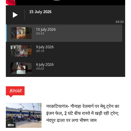
15 July 2026
03:53
15 July 2026
03:53
9 July 2026
00:19
6 July 2026
04:02
पटना सिटी : BPSC में सफल निभा कुमारी बनीं SDM , विधायक
ने किया सम्मानित, 6 July 2026
BIHAR
01:45
हिंदू साम्राज्य दिनोत्सव पर रक्सौल में राष्ट्रीय स्वयंसेवक संघ
का भव्य पथ संचलन, 5 July 2026
नरकटियागंज- गौनाहा रेलमार्ग पर मेमू ट्रेन का
00:22
इंजन फेल, 2 घंटे बीच रास्ते में खड़ी रही ट्रेन;
बेतिया : मझौलिया में 1.24 क्विंटल गांजा के साथ बोलेरो ज़ब्त, दो
नंदपुर ढाला पर लगा भीषण जाम
तस्कर गिरफ्तार, 4 July 2026
बेतिया
00:39