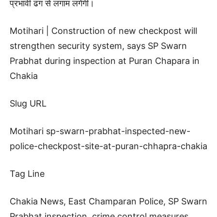
प्रभावी ढंग से लगाम लगेगी।
Motihari | Construction of new checkpost will
strengthen security system, says SP Swarn
Prabhat during inspection at Puran Chapara in
Chakia
Slug URL
Motihari sp-swarn-prabhat-inspected-new-
police-checkpost-site-at-puran-chhapra-chakia
Tag Line
Chakia News, East Champaran Police, SP Swarn
Prabhat inspection, crime control measures,