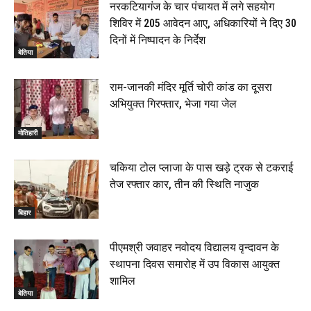
00:33
नरकटियागंज के चार पंचायत में लगे सहयोग
शिविर में 205 आवेदन आए, अधिकारियों ने दिए 30
रक्सौल : सुरक्षा जॉंच को सोना-चांदी दुकानों का एसडीपीओ और
दिनों में निष्पादन के निर्देश
थानाध्यक्ष ने किया निरीक्षण, 19 June 2026
बेतिया
00:58
बेतिया में सगे भाई ने मां के साथ मिलकर की भाई की हत्या, शव
राम-जानकी मंदिर मूर्ति चोरी कांड का दूसरा
जलाया, दोनों गिरफ्तार, 14 June 2026
00:12
अभियुक्त गिरफ्तार, भेजा गया जेल
मोतिहारी। NDA सरकार, 12 साल विश्वास के, मीडिया संवाद में
सांसद रधामोहन सिंह, 13 June 2026
मोतिहारी
02:19
चकिया टोल प्लाजा के पास खड़े ट्रक से टकराई
तेज रफ्तार कार, तीन की स्थिति नाजुक
बिहार
पीएमश्री जवाहर नवोदय विद्यालय वृन्दावन के
स्थापना दिवस समारोह में उप विकास आयुक्त
शामिल
बेतिया