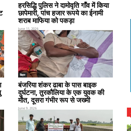
हरसिद्धि पुलिस ने दामोवृति गाँव में किया
एट
छापेमारी, पांच हजार रूपये का ईनामी
शराब माफिया को पकड़ा
June 11, 2026
बिहार
ा
बंजरिया शंकर ढाबा के पास बाइक
ु
दुर्घटना, तुरकौलिया के एक युवक की
मौत, दूसरा गंभीर रूप से जख्मी
June 9, 2026