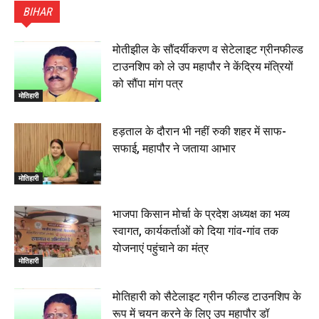
ने किया सम्मानित, 6 July 2026
BIHAR
01:45
हिंदू साम्राज्य दिनोत्सव पर रक्सौल में राष्ट्रीय स्वयंसेवक संघ
का भव्य पथ संचलन, 5 July 2026
मोतीझील के सौंदर्यीकरण व सेटेलाइट ग्रीनफील्ड
00:22
टाउनशिप को ले उप महापौर ने केंद्रिय मंत्रियों
बेतिया : मझौलिया में 1.24 क्विंटल गांजा के साथ बोलेरो ज़ब्त, दो
को सौंपा मांग पत्र
तस्कर गिरफ्तार, 4 July 2026
मोतिहारी
00:39
22 June 2026
00:33
हड़ताल के दौरान भी नहीं रुकी शहर में साफ-
सफाई, महापौर ने जताया आभार
रक्सौल : सुरक्षा जॉंच को सोना-चांदी दुकानों का एसडीपीओ और
थानाध्यक्ष ने किया निरीक्षण, 19 June 2026
मोतिहारी
00:58
बेतिया में सगे भाई ने मां के साथ मिलकर की भाई की हत्या, शव
भाजपा किसान मोर्चा के प्रदेश अध्यक्ष का भव्य
जलाया, दोनों गिरफ्तार, 14 June 2026
00:12
स्वागत, कार्यकर्ताओं को दिया गांव-गांव तक
मोतिहारी। NDA सरकार, 12 साल विश्वास के, मीडिया संवाद में
योजनाएं पहुंचाने का मंत्र
सांसद रधामोहन सिंह, 13 June 2026
मोतिहारी
02:19
मोतिहारी को सैटेलाइट ग्रीन फील्ड टाउनशिप के
रूप में चयन करने के लिए उप महापौर डॉ