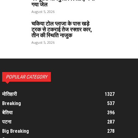
गया जेल
August 5, 2026
चकिया टोल प्लाजा के पास खड़े
ट्रक से टकराई तेज रफ्तार कार,
तीन की स्थिति नाजुक
August 5, 2026
POPULAR CATEGORY
मोतिहारी
1327
Breaking
537
बेतिया
396
पटना
287
Big Breaking
278