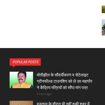
POPULAR POSTS
मोतीझील के सौंदर्यीकरण व सेटेलाइट
ग्रीनफील्ड टाउनशिप को ले उप महापौर
ने केंद्रिय मंत्रियों को सौंपा मांग पत्र
9 hours ago
हड़ताल के दौरान भी नहीं रुकी शहर में