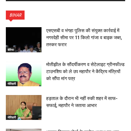
पटना सिटी : BPSC में सफल निभा कुमारी बनीं SDM , विधायक
ने किया सम्मानित, 6 July 2026
BIHAR
01:45
हिंदू साम्राज्य दिनोत्सव पर रक्सौल में राष्ट्रीय स्वयंसेवक संघ
का भव्य पथ संचलन, 5 July 2026
एसएसबी व भंगहा पुलिस की संयुक्त कार्रवाई में
00:22
नगरदेही सीमा पर 11 किलो गांजा व बाइक जब्त,
बेतिया : मझौलिया में 1.24 क्विंटल गांजा के साथ बोलेरो ज़ब्त, दो
तस्कर फरार
तस्कर गिरफ्तार, 4 July 2026
बेतिया
00:39
22 June 2026
00:33
मोतीझील के सौंदर्यीकरण व सेटेलाइट ग्रीनफील्ड
टाउनशिप को ले उप महापौर ने केंद्रिय मंत्रियों
रक्सौल : सुरक्षा जॉंच को सोना-चांदी दुकानों का एसडीपीओ और
को सौंपा मांग पत्र
थानाध्यक्ष ने किया निरीक्षण, 19 June 2026
मोतिहारी
00:58
बेतिया में सगे भाई ने मां के साथ मिलकर की भाई की हत्या, शव
हड़ताल के दौरान भी नहीं रुकी शहर में साफ-
जलाया, दोनों गिरफ्तार, 14 June 2026
00:12
सफाई, महापौर ने जताया आभार
मोतिहारी। NDA सरकार, 12 साल विश्वास के, मीडिया संवाद में
सांसद रधामोहन सिंह, 13 June 2026
मोतिहारी
02:19