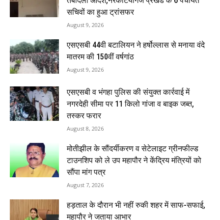
तबादला आदेश,नरकटियागंज प्रखंड के 6 पंचायत
सचिवों का हुआ ट्रांसफर
August 9, 2026
एसएसबी 44वी बटालियन ने हर्षोल्लास से मनाया वंदे
मातरम की 150वीं वर्षगांठ
August 9, 2026
एसएसबी व भंगहा पुलिस की संयुक्त कार्रवाई में
नगरदेही सीमा पर 11 किलो गांजा व बाइक जब्त,
तस्कर फरार
August 8, 2026
मोतीझील के सौंदर्यीकरण व सेटेलाइट ग्रीनफील्ड
टाउनशिप को ले उप महापौर ने केंद्रिय मंत्रियों को
सौंपा मांग पत्र
August 7, 2026
हड़ताल के दौरान भी नहीं रुकी शहर में साफ-सफाई,
महापौर ने जताया आभार