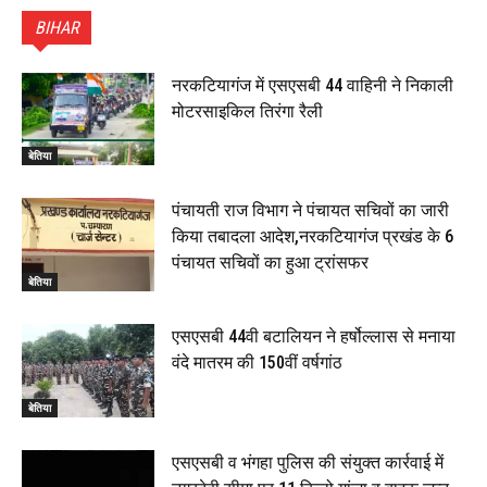
ने किया सम्मानित, 6 July 2026
BIHAR
01:45
हिंदू साम्राज्य दिनोत्सव पर रक्सौल में राष्ट्रीय स्वयंसेवक संघ
का भव्य पथ संचलन, 5 July 2026
नरकटियागंज में एसएसबी 44 वाहिनी ने निकाली
00:22
मोटरसाइकिल तिरंगा रैली
बेतिया : मझौलिया में 1.24 क्विंटल गांजा के साथ बोलेरो ज़ब्त, दो
तस्कर गिरफ्तार, 4 July 2026
बेतिया
00:39
22 June 2026
00:33
पंचायती राज विभाग ने पंचायत सचिवों का जारी
किया तबादला आदेश,नरकटियागंज प्रखंड के 6
रक्सौल : सुरक्षा जॉंच को सोना-चांदी दुकानों का एसडीपीओ और
पंचायत सचिवों का हुआ ट्रांसफर
थानाध्यक्ष ने किया निरीक्षण, 19 June 2026
बेतिया
00:58
बेतिया में सगे भाई ने मां के साथ मिलकर की भाई की हत्या, शव
एसएसबी 44वी बटालियन ने हर्षोल्लास से मनाया
जलाया, दोनों गिरफ्तार, 14 June 2026
00:12
वंदे मातरम की 150वीं वर्षगांठ
मोतिहारी। NDA सरकार, 12 साल विश्वास के, मीडिया संवाद में
सांसद रधामोहन सिंह, 13 June 2026
बेतिया
02:19
एसएसबी व भंगहा पुलिस की संयुक्त कार्रवाई में