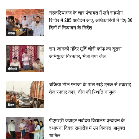
22 June 2026
00:33
नरकटियागंज के चार पंचायत में लगे सहयोग
शिविर में 205 आवेदन आए, अधिकारियों ने दिए 30
रक्सौल : सुरक्षा जॉंच को सोना-चांदी दुकानों का एसडीपीओ और
दिनों में निष्पादन के निर्देश
थानाध्यक्ष ने किया निरीक्षण, 19 June 2026
बेतिया
00:58
बेतिया में सगे भाई ने मां के साथ मिलकर की भाई की हत्या, शव
राम-जानकी मंदिर मूर्ति चोरी कांड का दूसरा
जलाया, दोनों गिरफ्तार, 14 June 2026
00:12
अभियुक्त गिरफ्तार, भेजा गया जेल
मोतिहारी। NDA सरकार, 12 साल विश्वास के, मीडिया संवाद में
सांसद रधामोहन सिंह, 13 June 2026
मोतिहारी
02:19
चकिया टोल प्लाजा के पास खड़े ट्रक से टकराई
तेज रफ्तार कार, तीन की स्थिति नाजुक
बिहार
पीएमश्री जवाहर नवोदय विद्यालय वृन्दावन के
स्थापना दिवस समारोह में उप विकास आयुक्त
शामिल