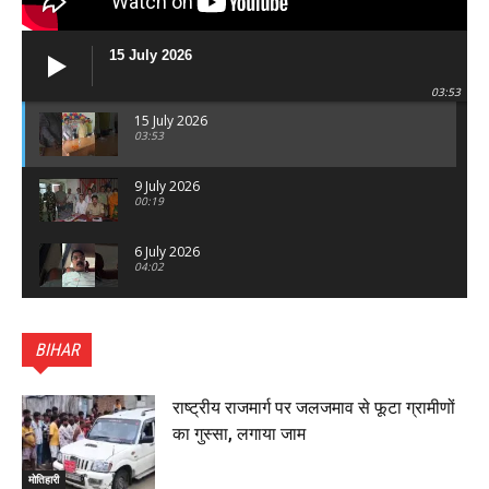
15 July 2026
03:53
15 July 2026
03:53
9 July 2026
00:19
6 July 2026
04:02
पटना सिटी : BPSC में सफल निभा कुमारी बनीं SDM , विधायक
ने किया सम्मानित, 6 July 2026
BIHAR
01:45
हिंदू साम्राज्य दिनोत्सव पर रक्सौल में राष्ट्रीय स्वयंसेवक संघ
का भव्य पथ संचलन, 5 July 2026
राष्ट्रीय राजमार्ग पर जलजमाव से फूटा ग्रामीणों
00:22
का गुस्सा, लगाया जाम
बेतिया : मझौलिया में 1.24 क्विंटल गांजा के साथ बोलेरो ज़ब्त, दो
तस्कर गिरफ्तार, 4 July 2026
मोतिहारी
00:39