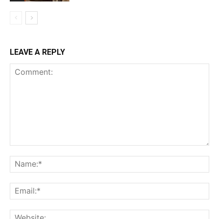
LEAVE A REPLY
Comment:
Na
Ema
Web