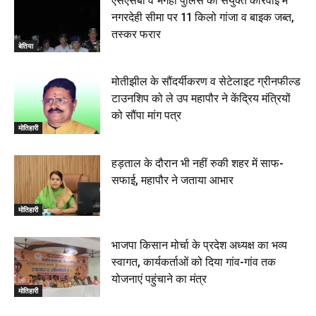
एसएसबी व भंगहा पुलिस की संयुक्त कार्रवाई में
00:22
नगरदेही सीमा पर 11 किलो गांजा व बाइक जब्त,
बेतिया : मझौलिया में 1.24 क्विंटल गांजा के साथ बोलेरो ज़ब्त, दो
तस्कर फरार
तस्कर गिरफ्तार, 4 July 2026
बेतिया
00:39
22 June 2026
00:33
मोतीझील के सौंदर्यीकरण व सेटेलाइट ग्रीनफील्ड
टाउनशिप को ले उप महापौर ने केंद्रिय मंत्रियों
रक्सौल : सुरक्षा जॉंच को सोना-चांदी दुकानों का एसडीपीओ और
को सौंपा मांग पत्र
थानाध्यक्ष ने किया निरीक्षण, 19 June 2026
मोतिहारी
00:58
बेतिया में सगे भाई ने मां के साथ मिलकर की भाई की हत्या, शव
हड़ताल के दौरान भी नहीं रुकी शहर में साफ-
जलाया, दोनों गिरफ्तार, 14 June 2026
00:12
सफाई, महापौर ने जताया आभार
मोतिहारी। NDA सरकार, 12 साल विश्वास के, मीडिया संवाद में
सांसद रधामोहन सिंह, 13 June 2026
मोतिहारी
02:19
भाजपा किसान मोर्चा के प्रदेश अध्यक्ष का भव्य
स्वागत, कार्यकर्ताओं को दिया गांव-गांव तक
योजनाएं पहुंचाने का मंत्र
मोतिहारी