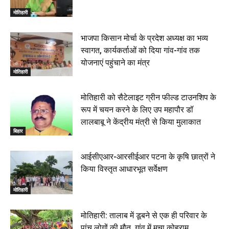
रक्सौल : सुरक्षा जॉंच को सोना-चांदी दुकानों का एसडीपीओ और
थानाध्यक्ष ने किया निरीक्षण, 19 June 2026
मोतिहारी
00:58
बेतिया में सगे भाई ने मां के साथ मिलकर की भाई की हत्या, शव
भाजपा किसान मोर्चा के प्रदेश अध्यक्ष का भव्य
जलाया, दोनों गिरफ्तार, 14 June 2026
00:12
स्वागत, कार्यकर्ताओं को दिया गांव-गांव तक
मोतिहारी। NDA सरकार, 12 साल विश्वास के, मीडिया संवाद में
योजनाएं पहुंचाने का मंत्र
सांसद रधामोहन सिंह, 13 June 2026
मोतिहारी
02:19
मोतिहारी को सैटेलाइट ग्रीन फील्ड टाउनशिप के
रूप में चयन करने के लिए उप महापौर डॉ
लालबाबू ने केंद्रीय मंत्री से किया मुलाकात
बिहार
आईसीएआर-आरसीईआर पटना के कृषि छात्रों ने
किया विस्तृत आधारभूत सर्वेक्षण
मोतिहारी
मोतिहारी: तालाब में डूबने से एक ही परिवार के
पांच लोगों की मौत, गांव में मचा कोहराम