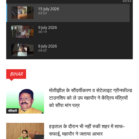
03:53
15 July 2026
03:53
9 July 2026
00:19
6 July 2026
04:02
पटना सिटी : BPSC में सफल निभा कुमारी बनीं SDM , विधायक
ने किया सम्मानित, 6 July 2026
BIHAR
01:45
हिंदू साम्राज्य दिनोत्सव पर रक्सौल में राष्ट्रीय स्वयंसेवक संघ
का भव्य पथ संचलन, 5 July 2026
मोतीझील के सौंदर्यीकरण व सेटेलाइट ग्रीनफील्ड
00:22
टाउनशिप को ले उप महापौर ने केंद्रिय मंत्रियों
बेतिया : मझौलिया में 1.24 क्विंटल गांजा के साथ बोलेरो ज़ब्त, दो
को सौंपा मांग पत्र
तस्कर गिरफ्तार, 4 July 2026
मोतिहारी
00:39
22 June 2026
00:33
हड़ताल के दौरान भी नहीं रुकी शहर में साफ-
सफाई, महापौर ने जताया आभार