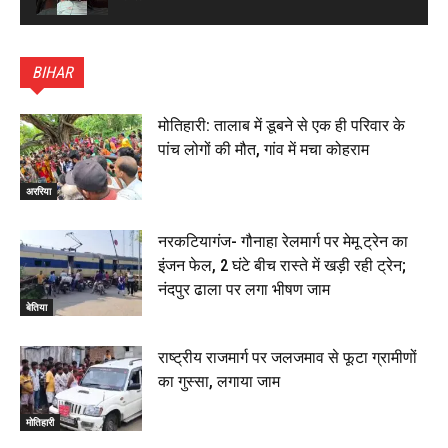
पटना सिटी : BPSC में सफल निभा कुमारी बनीं SDM , विधायक
ने किया सम्मानित, 6 July 2026
BIHAR
01:45
हिंदू साम्राज्य दिनोत्सव पर रक्सौल में राष्ट्रीय स्वयंसेवक संघ
का भव्य पथ संचलन, 5 July 2026
मोतिहारी: तालाब में डूबने से एक ही परिवार के
00:22
पांच लोगों की मौत, गांव में मचा कोहराम
बेतिया : मझौलिया में 1.24 क्विंटल गांजा के साथ बोलेरो ज़ब्त, दो
तस्कर गिरफ्तार, 4 July 2026
अररिया
00:39
22 June 2026
00:33
नरकटियागंज- गौनाहा रेलमार्ग पर मेमू ट्रेन का
इंजन फेल, 2 घंटे बीच रास्ते में खड़ी रही ट्रेन;
रक्सौल : सुरक्षा जॉंच को सोना-चांदी दुकानों का एसडीपीओ और
नंदपुर ढाला पर लगा भीषण जाम
थानाध्यक्ष ने किया निरीक्षण, 19 June 2026
बेतिया
00:58
बेतिया में सगे भाई ने मां के साथ मिलकर की भाई की हत्या, शव
राष्ट्रीय राजमार्ग पर जलजमाव से फूटा ग्रामीणों
जलाया, दोनों गिरफ्तार, 14 June 2026
00:12
का गुस्सा, लगाया जाम
मोतिहारी। NDA सरकार, 12 साल विश्वास के, मीडिया संवाद में
सांसद रधामोहन सिंह, 13 June 2026
मोतिहारी
02:19