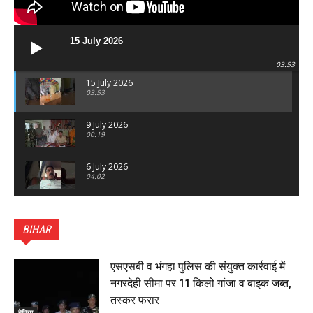
15 July 2026
03:53
15 July 2026
03:53
9 July 2026
00:19
6 July 2026
04:02
पटना सिटी : BPSC में सफल निभा कुमारी बनीं SDM , विधायक
ने किया सम्मानित, 6 July 2026
BIHAR
01:45
हिंदू साम्राज्य दिनोत्सव पर रक्सौल में राष्ट्रीय स्वयंसेवक संघ
का भव्य पथ संचलन, 5 July 2026
एसएसबी व भंगहा पुलिस की संयुक्त कार्रवाई में
00:22
नगरदेही सीमा पर 11 किलो गांजा व बाइक जब्त,
बेतिया : मझौलिया में 1.24 क्विंटल गांजा के साथ बोलेरो ज़ब्त, दो
तस्कर फरार
तस्कर गिरफ्तार, 4 July 2026
बेतिया
00:39