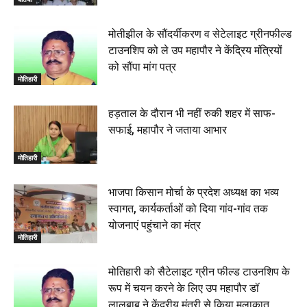
22 June 2026
00:33
मोतीझील के सौंदर्यीकरण व सेटेलाइट ग्रीनफील्ड
टाउनशिप को ले उप महापौर ने केंद्रिय मंत्रियों
रक्सौल : सुरक्षा जॉंच को सोना-चांदी दुकानों का एसडीपीओ और
को सौंपा मांग पत्र
थानाध्यक्ष ने किया निरीक्षण, 19 June 2026
मोतिहारी
00:58
बेतिया में सगे भाई ने मां के साथ मिलकर की भाई की हत्या, शव
हड़ताल के दौरान भी नहीं रुकी शहर में साफ-
जलाया, दोनों गिरफ्तार, 14 June 2026
00:12
सफाई, महापौर ने जताया आभार
मोतिहारी। NDA सरकार, 12 साल विश्वास के, मीडिया संवाद में
सांसद रधामोहन सिंह, 13 June 2026
मोतिहारी
02:19
भाजपा किसान मोर्चा के प्रदेश अध्यक्ष का भव्य
स्वागत, कार्यकर्ताओं को दिया गांव-गांव तक
योजनाएं पहुंचाने का मंत्र
मोतिहारी
मोतिहारी को सैटेलाइट ग्रीन फील्ड टाउनशिप के
रूप में चयन करने के लिए उप महापौर डॉ
लालबाबू ने केंद्रीय मंत्री से किया मुलाकात