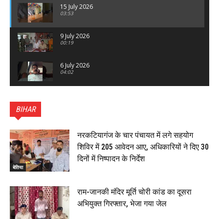
15 July 2026
03:53
9 July 2026
00:19
6 July 2026
04:02
पटना सिटी : BPSC में सफल निभा कुमारी बनीं SDM , विधायक
ने किया सम्मानित, 6 July 2026
BIHAR
01:45
हिंदू साम्राज्य दिनोत्सव पर रक्सौल में राष्ट्रीय स्वयंसेवक संघ
का भव्य पथ संचलन, 5 July 2026
नरकटियागंज के चार पंचायत में लगे सहयोग
00:22
शिविर में 205 आवेदन आए, अधिकारियों ने दिए 30
बेतिया : मझौलिया में 1.24 क्विंटल गांजा के साथ बोलेरो ज़ब्त, दो
दिनों में निष्पादन के निर्देश
तस्कर गिरफ्तार, 4 July 2026
बेतिया
00:39
22 June 2026
00:33
राम-जानकी मंदिर मूर्ति चोरी कांड का दूसरा
अभियुक्त गिरफ्तार, भेजा गया जेल
रक्सौल : सुरक्षा जॉंच को सोना-चांदी दुकानों का एसडीपीओ और