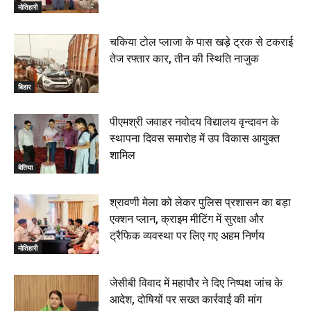
थानाध्यक्ष ने किया निरीक्षण, 19 June 2026
मोतिहारी
00:58
बेतिया में सगे भाई ने मां के साथ मिलकर की भाई की हत्या, शव
चकिया टोल प्लाजा के पास खड़े ट्रक से टकराई
जलाया, दोनों गिरफ्तार, 14 June 2026
00:12
तेज रफ्तार कार, तीन की स्थिति नाजुक
मोतिहारी। NDA सरकार, 12 साल विश्वास के, मीडिया संवाद में
सांसद रधामोहन सिंह, 13 June 2026
बिहार
02:19
पीएमश्री जवाहर नवोदय विद्यालय वृन्दावन के
स्थापना दिवस समारोह में उप विकास आयुक्त
शामिल
बेतिया
श्रावणी मेला को लेकर पुलिस प्रशासन का बड़ा
एक्शन प्लान, क्राइम मीटिंग में सुरक्षा और
ट्रैफिक व्यवस्था पर लिए गए अहम निर्णय
मोतिहारी
जेसीबी विवाद में महापौर ने दिए निष्पक्ष जांच के
आदेश, दोषियों पर सख्त कार्रवाई की मांग