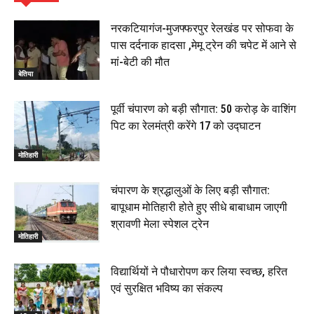
हिंदू साम्राज्य दिनोत्सव पर रक्सौल में राष्ट्रीय स्वयंसेवक संघ
का भव्य पथ संचलन, 5 July 2026
नरकटियागंज-मुजफ्फरपुर रेलखंड पर सोफवा के
00:22
पास दर्दनाक हादसा ,मेमू ट्रेन की चपेट में आने से
बेतिया : मझौलिया में 1.24 क्विंटल गांजा के साथ बोलेरो ज़ब्त, दो
मां-बेटी की मौत
तस्कर गिरफ्तार, 4 July 2026
बेतिया
00:39
22 June 2026
00:33
पूर्वी चंपारण को बड़ी सौगात: ₹50 करोड़ के वाशिंग
पिट का रेलमंत्री करेंगे 17 को उद्घाटन
रक्सौल : सुरक्षा जॉंच को सोना-चांदी दुकानों का एसडीपीओ और
थानाध्यक्ष ने किया निरीक्षण, 19 June 2026
मोतिहारी
00:58
बेतिया में सगे भाई ने मां के साथ मिलकर की भाई की हत्या, शव
चंपारण के श्रद्धालुओं के लिए बड़ी सौगात:
जलाया, दोनों गिरफ्तार, 14 June 2026
00:12
बापूधाम मोतिहारी होते हुए सीधे बाबाधाम जाएगी
मोतिहारी। NDA सरकार, 12 साल विश्वास के, मीडिया संवाद में
श्रावणी मेला स्पेशल ट्रेन
सांसद रधामोहन सिंह, 13 June 2026
मोतिहारी
02:19
विद्यार्थियों ने पौधारोपण कर लिया स्वच्छ, हरित
एवं सुरक्षित भविष्य का संकल्प