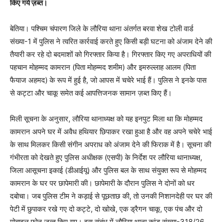
किए गये ज़ब्त।
बेतिया। पश्चिम चंपारण जिले के लौरिया थाना अंतर्गत बरवा शेख टोली वार्ड
संख्या-1 में पुलिस ने त्वरित कार्रवाई करते हुए किसी बड़ी घटना को अंजाम देने की
तैयारी कर रहे दो बदमाशों को गिरफ्तार किया है। गिरफ्तार किए गए अपराधियों की
पहचान मोहम्मद कामरान (पिता मोहम्मद शमीम) और इमरुल्लाह आलम (पिता
फैयाज अहमद) के रूप में हुई है, जो आपस में चचेरे भाई हैं। पुलिस ने इनके पास
से कट्टा और चाकू समेत कई आपत्तिजनक सामान ज़ब्त किए हैं।
मिली सूचना के अनुसार, लौरिया थानाध्यक्ष को यह इनपुट मिला था कि मोहम्मद
कामरान अपने घर में अवैध हथियार छिपाकर रखा हुआ है और वह अपने चचेरे भाई
के साथ मिलकर किसी संगीन अपराध को अंजाम देने की फिराक में है। सूचना की
गंभीरता को देखते हुए पुलिस अधीक्षक (एसपी) के निर्देश पर लौरिया थानाध्यक्ष,
जिला आसूचना इकाई (डीआईयू) और पुलिस बल के साथ संयुक्त रूप से मोहम्मद
कामरान के घर पर छापेमारी की। छापेमारी के दौरान पुलिस ने दोनों को धर
दबोचा। जब पुलिस टीम ने कड़ाई से पूछताछ की, तो उनकी निशानदेही पर घर की
पेटी में छुपाकर रखे गए दो कट्टे, दो खोखे, एक ड्रैगन चाकू, एक पंच और दो
मोबाइल फोन ज़ब्त किए गए। इस संबंध में लौरिया थाना कांड संख्या-318/26