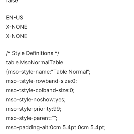
false
EN-US
X-NONE
X-NONE
/* Style Definitions */
table.MsoNormalTable
{mso-style-name:”Table Normal”;
mso-tstyle-rowband-size:0;
mso-tstyle-colband-size:0;
mso-style-noshow:yes;
mso-style-priority:99;
mso-style-parent:””;
mso-padding-alt:0cm 5.4pt 0cm 5.4pt;