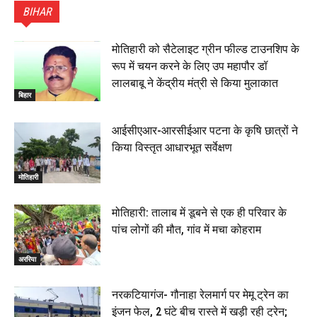
ने किया सम्मानित, 6 July 2026
BIHAR
01:45
हिंदू साम्राज्य दिनोत्सव पर रक्सौल में राष्ट्रीय स्वयंसेवक संघ
का भव्य पथ संचलन, 5 July 2026
मोतिहारी को सैटेलाइट ग्रीन फील्ड टाउनशिप के
00:22
रूप में चयन करने के लिए उप महापौर डॉ
बेतिया : मझौलिया में 1.24 क्विंटल गांजा के साथ बोलेरो ज़ब्त, दो
लालबाबू ने केंद्रीय मंत्री से किया मुलाकात
तस्कर गिरफ्तार, 4 July 2026
बिहार
00:39
22 June 2026
00:33
आईसीएआर-आरसीईआर पटना के कृषि छात्रों ने
किया विस्तृत आधारभूत सर्वेक्षण
रक्सौल : सुरक्षा जॉंच को सोना-चांदी दुकानों का एसडीपीओ और
थानाध्यक्ष ने किया निरीक्षण, 19 June 2026
मोतिहारी
00:58
बेतिया में सगे भाई ने मां के साथ मिलकर की भाई की हत्या, शव
मोतिहारी: तालाब में डूबने से एक ही परिवार के
जलाया, दोनों गिरफ्तार, 14 June 2026
00:12
पांच लोगों की मौत, गांव में मचा कोहराम
मोतिहारी। NDA सरकार, 12 साल विश्वास के, मीडिया संवाद में
सांसद रधामोहन सिंह, 13 June 2026
अररिया
02:19
नरकटियागंज- गौनाहा रेलमार्ग पर मेमू ट्रेन का
इंजन फेल, 2 घंटे बीच रास्ते में खड़ी रही ट्रेन;