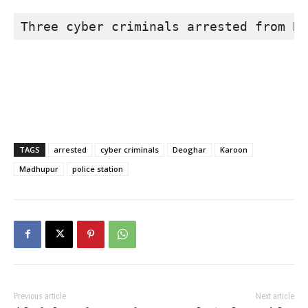
Three cyber criminals arrested from Ka
TAGS
arrested
cyber criminals
Deoghar
Karoon
Madhupur
police station
Previous article
Next article