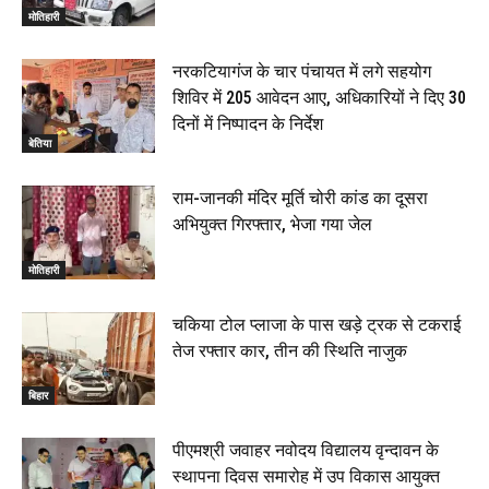
तस्कर गिरफ्तार, 4 July 2026
मोतिहारी
00:39
22 June 2026
00:33
नरकटियागंज के चार पंचायत में लगे सहयोग
शिविर में 205 आवेदन आए, अधिकारियों ने दिए 30
रक्सौल : सुरक्षा जॉंच को सोना-चांदी दुकानों का एसडीपीओ और
दिनों में निष्पादन के निर्देश
थानाध्यक्ष ने किया निरीक्षण, 19 June 2026
बेतिया
00:58
बेतिया में सगे भाई ने मां के साथ मिलकर की भाई की हत्या, शव
राम-जानकी मंदिर मूर्ति चोरी कांड का दूसरा
जलाया, दोनों गिरफ्तार, 14 June 2026
00:12
अभियुक्त गिरफ्तार, भेजा गया जेल
मोतिहारी। NDA सरकार, 12 साल विश्वास के, मीडिया संवाद में
सांसद रधामोहन सिंह, 13 June 2026
मोतिहारी
02:19
चकिया टोल प्लाजा के पास खड़े ट्रक से टकराई
तेज रफ्तार कार, तीन की स्थिति नाजुक
बिहार
पीएमश्री जवाहर नवोदय विद्यालय वृन्दावन के
स्थापना दिवस समारोह में उप विकास आयुक्त