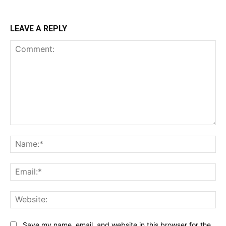
LEAVE A REPLY
Comment:
Na
Ema
Web
Save my name, email, and website in this browser for the