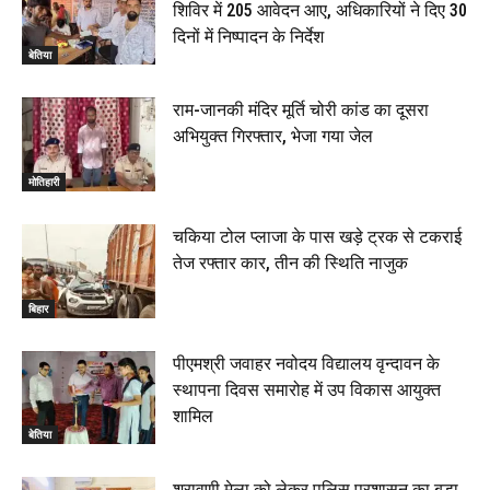
शिविर में 205 आवेदन आए, अधिकारियों ने दिए 30
बेतिया : मझौलिया में 1.24 क्विंटल गांजा के साथ बोलेरो ज़ब्त, दो
दिनों में निष्पादन के निर्देश
तस्कर गिरफ्तार, 4 July 2026
बेतिया
00:39
22 June 2026
00:33
राम-जानकी मंदिर मूर्ति चोरी कांड का दूसरा
अभियुक्त गिरफ्तार, भेजा गया जेल
रक्सौल : सुरक्षा जॉंच को सोना-चांदी दुकानों का एसडीपीओ और
थानाध्यक्ष ने किया निरीक्षण, 19 June 2026
मोतिहारी
00:58
बेतिया में सगे भाई ने मां के साथ मिलकर की भाई की हत्या, शव
चकिया टोल प्लाजा के पास खड़े ट्रक से टकराई
जलाया, दोनों गिरफ्तार, 14 June 2026
00:12
तेज रफ्तार कार, तीन की स्थिति नाजुक
मोतिहारी। NDA सरकार, 12 साल विश्वास के, मीडिया संवाद में
सांसद रधामोहन सिंह, 13 June 2026
बिहार
02:19
पीएमश्री जवाहर नवोदय विद्यालय वृन्दावन के
स्थापना दिवस समारोह में उप विकास आयुक्त
शामिल
बेतिया
श्रावणी मेला को लेकर पुलिस प्रशासन का बड़ा