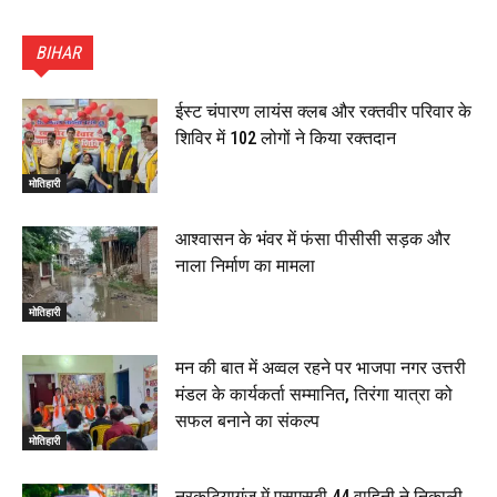
पटना सिटी : BPSC में सफल निभा कुमारी बनीं SDM , विधायक
ने किया सम्मानित, 6 July 2026
BIHAR
01:45
हिंदू साम्राज्य दिनोत्सव पर रक्सौल में राष्ट्रीय स्वयंसेवक संघ
का भव्य पथ संचलन, 5 July 2026
ईस्ट चंपारण लायंस क्लब और रक्तवीर परिवार के
00:22
शिविर में 102 लोगों ने किया रक्तदान
बेतिया : मझौलिया में 1.24 क्विंटल गांजा के साथ बोलेरो ज़ब्त, दो
तस्कर गिरफ्तार, 4 July 2026
मोतिहारी
00:39
22 June 2026
00:33
आश्वासन के भंवर में फंसा पीसीसी सड़क और
नाला निर्माण का मामला
रक्सौल : सुरक्षा जॉंच को सोना-चांदी दुकानों का एसडीपीओ और
थानाध्यक्ष ने किया निरीक्षण, 19 June 2026
मोतिहारी
00:58
बेतिया में सगे भाई ने मां के साथ मिलकर की भाई की हत्या, शव
मन की बात में अव्वल रहने पर भाजपा नगर उत्तरी
जलाया, दोनों गिरफ्तार, 14 June 2026
00:12
मंडल के कार्यकर्ता सम्मानित, तिरंगा यात्रा को
मोतिहारी। NDA सरकार, 12 साल विश्वास के, मीडिया संवाद में
सफल बनाने का संकल्प
सांसद रधामोहन सिंह, 13 June 2026
मोतिहारी
02:19
नरकटियागंज में एसएसबी 44 वाहिनी ने निकाली