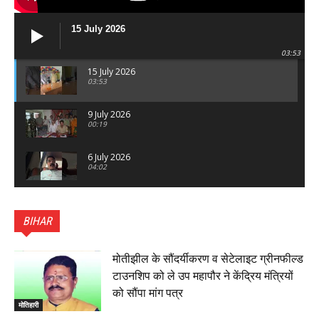
15 July 2026
03:53
15 July 2026
03:53
9 July 2026
00:19
6 July 2026
04:02
पटना सिटी : BPSC में सफल निभा कुमारी बनीं SDM , विधायक
ने किया सम्मानित, 6 July 2026
BIHAR
01:45
हिंदू साम्राज्य दिनोत्सव पर रक्सौल में राष्ट्रीय स्वयंसेवक संघ
का भव्य पथ संचलन, 5 July 2026
मोतीझील के सौंदर्यीकरण व सेटेलाइट ग्रीनफील्ड
00:22
टाउनशिप को ले उप महापौर ने केंद्रिय मंत्रियों
बेतिया : मझौलिया में 1.24 क्विंटल गांजा के साथ बोलेरो ज़ब्त, दो
को सौंपा मांग पत्र
तस्कर गिरफ्तार, 4 July 2026
मोतिहारी
00:39