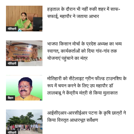
22 June 2026
00:33
हड़ताल के दौरान भी नहीं रुकी शहर में साफ-
सफाई, महापौर ने जताया आभार
रक्सौल : सुरक्षा जॉंच को सोना-चांदी दुकानों का एसडीपीओ और
थानाध्यक्ष ने किया निरीक्षण, 19 June 2026
मोतिहारी
00:58
बेतिया में सगे भाई ने मां के साथ मिलकर की भाई की हत्या, शव
भाजपा किसान मोर्चा के प्रदेश अध्यक्ष का भव्य
जलाया, दोनों गिरफ्तार, 14 June 2026
00:12
स्वागत, कार्यकर्ताओं को दिया गांव-गांव तक
मोतिहारी। NDA सरकार, 12 साल विश्वास के, मीडिया संवाद में
योजनाएं पहुंचाने का मंत्र
सांसद रधामोहन सिंह, 13 June 2026
मोतिहारी
02:19
मोतिहारी को सैटेलाइट ग्रीन फील्ड टाउनशिप के
रूप में चयन करने के लिए उप महापौर डॉ
लालबाबू ने केंद्रीय मंत्री से किया मुलाकात
बिहार
आईसीएआर-आरसीईआर पटना के कृषि छात्रों ने
किया विस्तृत आधारभूत सर्वेक्षण
मोतिहारी