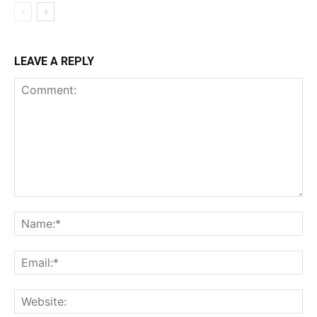
LEAVE A REPLY
Comment:
Na
Ema
Web