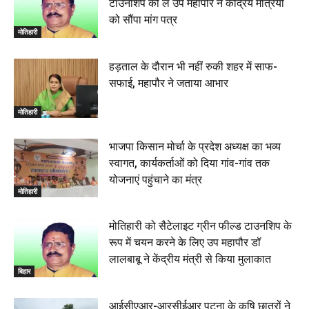
टाउनशिप को ले उप महापौर ने केंद्रिय मंत्रियों
बेतिया : मझौलिया में 1.24 क्विंटल गांजा के साथ बोलेरो ज़ब्त, दो
को सौंपा मांग पत्र
तस्कर गिरफ्तार, 4 July 2026
मोतिहारी
00:39
22 June 2026
00:33
हड़ताल के दौरान भी नहीं रुकी शहर में साफ-
सफाई, महापौर ने जताया आभार
रक्सौल : सुरक्षा जॉंच को सोना-चांदी दुकानों का एसडीपीओ और
थानाध्यक्ष ने किया निरीक्षण, 19 June 2026
मोतिहारी
00:58
बेतिया में सगे भाई ने मां के साथ मिलकर की भाई की हत्या, शव
भाजपा किसान मोर्चा के प्रदेश अध्यक्ष का भव्य
जलाया, दोनों गिरफ्तार, 14 June 2026
00:12
स्वागत, कार्यकर्ताओं को दिया गांव-गांव तक
मोतिहारी। NDA सरकार, 12 साल विश्वास के, मीडिया संवाद में
योजनाएं पहुंचाने का मंत्र
सांसद रधामोहन सिंह, 13 June 2026
मोतिहारी
02:19
मोतिहारी को सैटेलाइट ग्रीन फील्ड टाउनशिप के
रूप में चयन करने के लिए उप महापौर डॉ
लालबाबू ने केंद्रीय मंत्री से किया मुलाकात
बिहार
आईसीएआर-आरसीईआर पटना के कृषि छात्रों ने