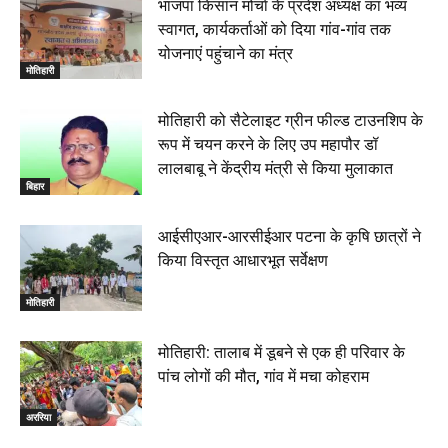
भाजपा किसान मोर्चा के प्रदेश अध्यक्ष का भव्य
जलाया, दोनों गिरफ्तार, 14 June 2026
00:12
स्वागत, कार्यकर्ताओं को दिया गांव-गांव तक
मोतिहारी। NDA सरकार, 12 साल विश्वास के, मीडिया संवाद में
योजनाएं पहुंचाने का मंत्र
सांसद रधामोहन सिंह, 13 June 2026
मोतिहारी
02:19
मोतिहारी को सैटेलाइट ग्रीन फील्ड टाउनशिप के
रूप में चयन करने के लिए उप महापौर डॉ
लालबाबू ने केंद्रीय मंत्री से किया मुलाकात
बिहार
आईसीएआर-आरसीईआर पटना के कृषि छात्रों ने
किया विस्तृत आधारभूत सर्वेक्षण
मोतिहारी
मोतिहारी: तालाब में डूबने से एक ही परिवार के
पांच लोगों की मौत, गांव में मचा कोहराम
अररिया