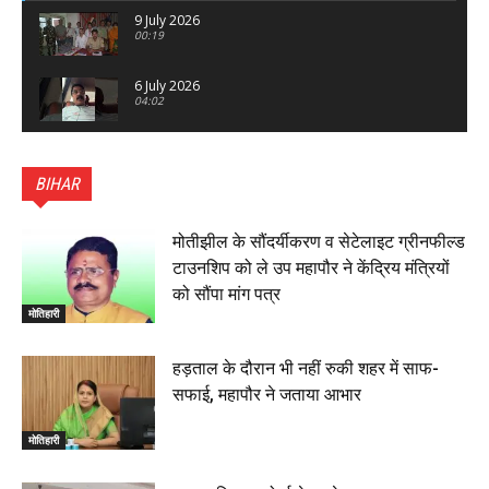
9 July 2026
00:19
6 July 2026
04:02
पटना सिटी : BPSC में सफल निभा कुमारी बनीं SDM , विधायक
ने किया सम्मानित, 6 July 2026
BIHAR
01:45
हिंदू साम्राज्य दिनोत्सव पर रक्सौल में राष्ट्रीय स्वयंसेवक संघ
का भव्य पथ संचलन, 5 July 2026
मोतीझील के सौंदर्यीकरण व सेटेलाइट ग्रीनफील्ड
00:22
टाउनशिप को ले उप महापौर ने केंद्रिय मंत्रियों
बेतिया : मझौलिया में 1.24 क्विंटल गांजा के साथ बोलेरो ज़ब्त, दो
को सौंपा मांग पत्र
तस्कर गिरफ्तार, 4 July 2026
मोतिहारी
00:39
22 June 2026
00:33
हड़ताल के दौरान भी नहीं रुकी शहर में साफ-
सफाई, महापौर ने जताया आभार
रक्सौल : सुरक्षा जॉंच को सोना-चांदी दुकानों का एसडीपीओ और
थानाध्यक्ष ने किया निरीक्षण, 19 June 2026
मोतिहारी
00:58
बेतिया में सगे भाई ने मां के साथ मिलकर की भाई की हत्या, शव