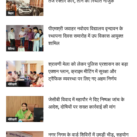
तेज रफ्तार कार, तीन की स्थिति नाजुक
रक्सौल : सुरक्षा जॉंच को सोना-चांदी दुकानों का एसडीपीओ और
थानाध्यक्ष ने किया निरीक्षण, 19 June 2026
बिहार
00:58
बेतिया में सगे भाई ने मां के साथ मिलकर की भाई की हत्या, शव
पीएमश्री जवाहर नवोदय विद्यालय वृन्दावन के
जलाया, दोनों गिरफ्तार, 14 June 2026
00:12
स्थापना दिवस समारोह में उप विकास आयुक्त
मोतिहारी। NDA सरकार, 12 साल विश्वास के, मीडिया संवाद में
शामिल
सांसद रधामोहन सिंह, 13 June 2026
बेतिया
02:19
श्रावणी मेला को लेकर पुलिस प्रशासन का बड़ा
एक्शन प्लान, क्राइम मीटिंग में सुरक्षा और
ट्रैफिक व्यवस्था पर लिए गए अहम निर्णय
मोतिहारी
जेसीबी विवाद में महापौर ने दिए निष्पक्ष जांच के
आदेश, दोषियों पर सख्त कार्रवाई की मांग
मोतिहारी
नगर निगम के वार्ड शिविरों में उमड़ी भीड़, सहयोग