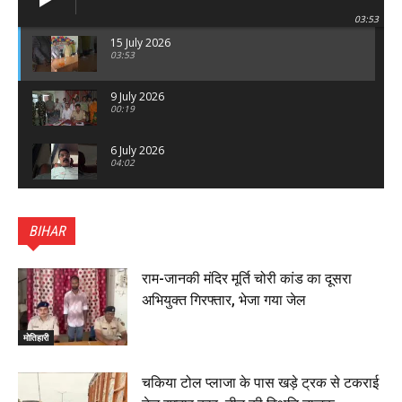
03:53
15 July 2026
03:53
9 July 2026
00:19
6 July 2026
04:02
पटना सिटी : BPSC में सफल निभा कुमारी बनीं SDM , विधायक
ने किया सम्मानित, 6 July 2026
BIHAR
01:45
हिंदू साम्राज्य दिनोत्सव पर रक्सौल में राष्ट्रीय स्वयंसेवक संघ
का भव्य पथ संचलन, 5 July 2026
राम-जानकी मंदिर मूर्ति चोरी कांड का दूसरा
00:22
अभियुक्त गिरफ्तार, भेजा गया जेल
बेतिया : मझौलिया में 1.24 क्विंटल गांजा के साथ बोलेरो ज़ब्त, दो
तस्कर गिरफ्तार, 4 July 2026
मोतिहारी
00:39
22 June 2026
00:33
चकिया टोल प्लाजा के पास खड़े ट्रक से टकराई