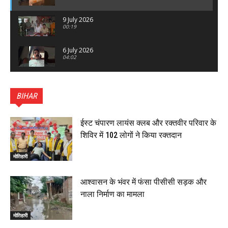
9 July 2026
00:19
6 July 2026
04:02
पटना सिटी : BPSC में सफल निभा कुमारी बनीं SDM , विधायक
ने किया सम्मानित, 6 July 2026
BIHAR
01:45
हिंदू साम्राज्य दिनोत्सव पर रक्सौल में राष्ट्रीय स्वयंसेवक संघ
का भव्य पथ संचलन, 5 July 2026
ईस्ट चंपारण लायंस क्लब और रक्तवीर परिवार के
00:22
शिविर में 102 लोगों ने किया रक्तदान
बेतिया : मझौलिया में 1.24 क्विंटल गांजा के साथ बोलेरो ज़ब्त, दो
तस्कर गिरफ्तार, 4 July 2026
मोतिहारी
00:39
22 June 2026
00:33
आश्वासन के भंवर में फंसा पीसीसी सड़क और
नाला निर्माण का मामला
रक्सौल : सुरक्षा जॉंच को सोना-चांदी दुकानों का एसडीपीओ और
थानाध्यक्ष ने किया निरीक्षण, 19 June 2026
मोतिहारी
00:58