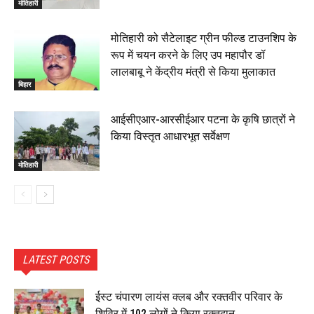
मोतिहारी
मोतिहारी को सैटेलाइट ग्रीन फील्ड टाउनशिप के
रूप में चयन करने के लिए उप महापौर डॉ
लालबाबू ने केंद्रीय मंत्री से किया मुलाकात
बिहार
आईसीएआर-आरसीईआर पटना के कृषि छात्रों ने
किया विस्तृत आधारभूत सर्वेक्षण
मोतिहारी
LATEST POSTS
ईस्ट चंपारण लायंस क्लब और रक्तवीर परिवार के
शिविर में 102 लोगों ने किया रक्तदान