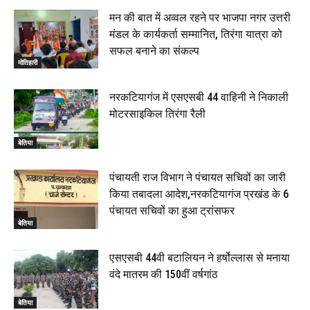
बेतिया में सगे भाई ने मां के साथ मिलकर की भाई की हत्या, शव
मन की बात में अव्वल रहने पर भाजपा नगर उत्तरी
जलाया, दोनों गिरफ्तार, 14 June 2026
00:12
मंडल के कार्यकर्ता सम्मानित, तिरंगा यात्रा को
मोतिहारी। NDA सरकार, 12 साल विश्वास के, मीडिया संवाद में
सफल बनाने का संकल्प
सांसद रधामोहन सिंह, 13 June 2026
मोतिहारी
02:19
नरकटियागंज में एसएसबी 44 वाहिनी ने निकाली
मोटरसाइकिल तिरंगा रैली
बेतिया
पंचायती राज विभाग ने पंचायत सचिवों का जारी
किया तबादला आदेश,नरकटियागंज प्रखंड के 6
पंचायत सचिवों का हुआ ट्रांसफर
बेतिया
एसएसबी 44वी बटालियन ने हर्षोल्लास से मनाया
वंदे मातरम की 150वीं वर्षगांठ
बेतिया