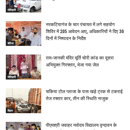
बेतिया : मझौलिया में 1.24 क्विंटल गांजा के साथ बोलेरो ज़ब्त, दो
तस्कर गिरफ्तार, 4 July 2026
मोतिहारी
00:39
22 June 2026
00:33
नरकटियागंज के चार पंचायत में लगे सहयोग
शिविर में 205 आवेदन आए, अधिकारियों ने दिए 30
रक्सौल : सुरक्षा जॉंच को सोना-चांदी दुकानों का एसडीपीओ और
दिनों में निष्पादन के निर्देश
थानाध्यक्ष ने किया निरीक्षण, 19 June 2026
बेतिया
00:58
बेतिया में सगे भाई ने मां के साथ मिलकर की भाई की हत्या, शव
राम-जानकी मंदिर मूर्ति चोरी कांड का दूसरा
जलाया, दोनों गिरफ्तार, 14 June 2026
00:12
अभियुक्त गिरफ्तार, भेजा गया जेल
मोतिहारी। NDA सरकार, 12 साल विश्वास के, मीडिया संवाद में
सांसद रधामोहन सिंह, 13 June 2026
मोतिहारी
02:19
चकिया टोल प्लाजा के पास खड़े ट्रक से टकराई
तेज रफ्तार कार, तीन की स्थिति नाजुक
बिहार
पीएमश्री जवाहर नवोदय विद्यालय वृन्दावन के