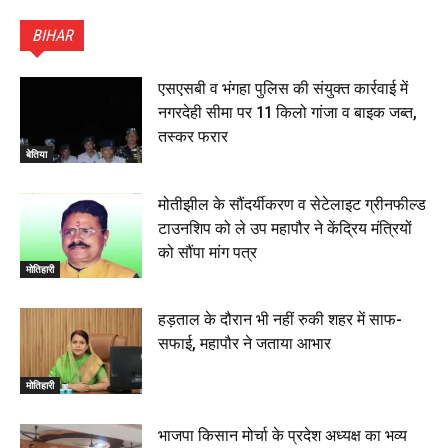
पटना सिटी : BPSC में सफल निभा कुमारी बनीं SDM , विधायक
ने किया सम्मानित, 6 July 2026
BIHAR
01:45
हिंदू साम्राज्य दिनोत्सव पर रक्सौल में राष्ट्रीय स्वयंसेवक संघ
का भव्य पथ संचलन, 5 July 2026
एसएसबी व भंगहा पुलिस की संयुक्त कार्रवाई में
00:22
नगरदेही सीमा पर 11 किलो गांजा व बाइक जब्त,
बेतिया : मझौलिया में 1.24 क्विंटल गांजा के साथ बोलेरो ज़ब्त, दो
तस्कर फरार
तस्कर गिरफ्तार, 4 July 2026
बेतिया
00:39
22 June 2026
00:33
मोतीझील के सौंदर्यीकरण व सेटेलाइट ग्रीनफील्ड
टाउनशिप को ले उप महापौर ने केंद्रिय मंत्रियों
रक्सौल : सुरक्षा जॉंच को सोना-चांदी दुकानों का एसडीपीओ और
को सौंपा मांग पत्र
थानाध्यक्ष ने किया निरीक्षण, 19 June 2026
मोतिहारी
00:58
बेतिया में सगे भाई ने मां के साथ मिलकर की भाई की हत्या, शव
हड़ताल के दौरान भी नहीं रुकी शहर में साफ-
जलाया, दोनों गिरफ्तार, 14 June 2026
00:12
सफाई, महापौर ने जताया आभार
मोतिहारी। NDA सरकार, 12 साल विश्वास के, मीडिया संवाद में
सांसद रधामोहन सिंह, 13 June 2026
मोतिहारी
02:19
भाजपा किसान मोर्चा के प्रदेश अध्यक्ष का भव्य