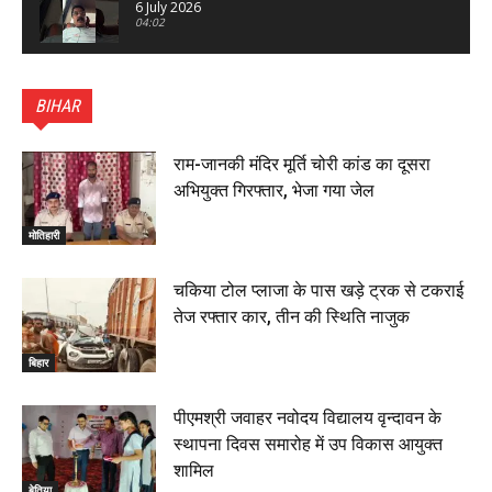
6 July 2026
04:02
पटना सिटी : BPSC में सफल निभा कुमारी बनीं SDM , विधायक
ने किया सम्मानित, 6 July 2026
BIHAR
01:45
हिंदू साम्राज्य दिनोत्सव पर रक्सौल में राष्ट्रीय स्वयंसेवक संघ
का भव्य पथ संचलन, 5 July 2026
राम-जानकी मंदिर मूर्ति चोरी कांड का दूसरा
00:22
अभियुक्त गिरफ्तार, भेजा गया जेल
बेतिया : मझौलिया में 1.24 क्विंटल गांजा के साथ बोलेरो ज़ब्त, दो
तस्कर गिरफ्तार, 4 July 2026
मोतिहारी
00:39
22 June 2026
00:33
चकिया टोल प्लाजा के पास खड़े ट्रक से टकराई
तेज रफ्तार कार, तीन की स्थिति नाजुक
रक्सौल : सुरक्षा जॉंच को सोना-चांदी दुकानों का एसडीपीओ और
थानाध्यक्ष ने किया निरीक्षण, 19 June 2026
बिहार
00:58
बेतिया में सगे भाई ने मां के साथ मिलकर की भाई की हत्या, शव
पीएमश्री जवाहर नवोदय विद्यालय वृन्दावन के
जलाया, दोनों गिरफ्तार, 14 June 2026
00:12
स्थापना दिवस समारोह में उप विकास आयुक्त
मोतिहारी। NDA सरकार, 12 साल विश्वास के, मीडिया संवाद में
शामिल
सांसद रधामोहन सिंह, 13 June 2026
बेतिया