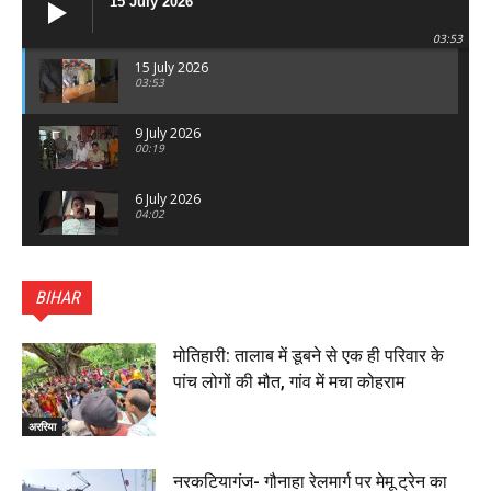
15 July 2026
03:53
15 July 2026
03:53
9 July 2026
00:19
6 July 2026
04:02
पटना सिटी : BPSC में सफल निभा कुमारी बनीं SDM , विधायक
ने किया सम्मानित, 6 July 2026
BIHAR
01:45
हिंदू साम्राज्य दिनोत्सव पर रक्सौल में राष्ट्रीय स्वयंसेवक संघ
का भव्य पथ संचलन, 5 July 2026
मोतिहारी: तालाब में डूबने से एक ही परिवार के
00:22
पांच लोगों की मौत, गांव में मचा कोहराम
बेतिया : मझौलिया में 1.24 क्विंटल गांजा के साथ बोलेरो ज़ब्त, दो
तस्कर गिरफ्तार, 4 July 2026
अररिया
00:39
22 June 2026
00:33
नरकटियागंज- गौनाहा रेलमार्ग पर मेमू ट्रेन का