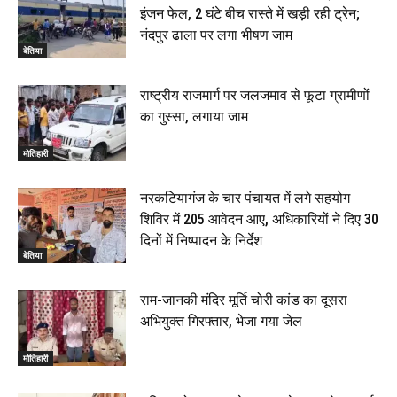
इंजन फेल, 2 घंटे बीच रास्ते में खड़ी रही ट्रेन;
रक्सौल : सुरक्षा जॉंच को सोना-चांदी दुकानों का एसडीपीओ और
नंदपुर ढाला पर लगा भीषण जाम
थानाध्यक्ष ने किया निरीक्षण, 19 June 2026
बेतिया
00:58
बेतिया में सगे भाई ने मां के साथ मिलकर की भाई की हत्या, शव
राष्ट्रीय राजमार्ग पर जलजमाव से फूटा ग्रामीणों
जलाया, दोनों गिरफ्तार, 14 June 2026
00:12
का गुस्सा, लगाया जाम
मोतिहारी। NDA सरकार, 12 साल विश्वास के, मीडिया संवाद में
सांसद रधामोहन सिंह, 13 June 2026
मोतिहारी
02:19
नरकटियागंज के चार पंचायत में लगे सहयोग
शिविर में 205 आवेदन आए, अधिकारियों ने दिए 30
दिनों में निष्पादन के निर्देश
बेतिया
राम-जानकी मंदिर मूर्ति चोरी कांड का दूसरा
अभियुक्त गिरफ्तार, भेजा गया जेल
मोतिहारी