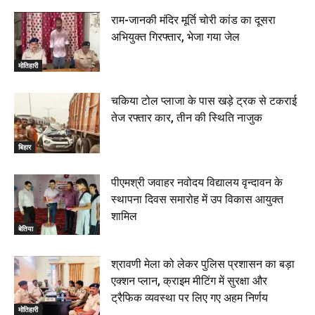
हिंदू साम्राज्य दिनोत्सव पर रक्सौल में राष्ट्रीय स्वयंसेवक संघ
का भव्य पथ संचलन, 5 July 2026
राम-जानकी मंदिर मूर्ति चोरी कांड का दूसरा
00:22
अभियुक्त गिरफ्तार, भेजा गया जेल
बेतिया : मझौलिया में 1.24 क्विंटल गांजा के साथ बोलेरो ज़ब्त, दो
तस्कर गिरफ्तार, 4 July 2026
मोतिहारी
00:39
22 June 2026
00:33
चकिया टोल प्लाजा के पास खड़े ट्रक से टकराई
तेज रफ्तार कार, तीन की स्थिति नाजुक
रक्सौल : सुरक्षा जॉंच को सोना-चांदी दुकानों का एसडीपीओ और
थानाध्यक्ष ने किया निरीक्षण, 19 June 2026
बिहार
00:58
बेतिया में सगे भाई ने मां के साथ मिलकर की भाई की हत्या, शव
पीएमश्री जवाहर नवोदय विद्यालय वृन्दावन के
जलाया, दोनों गिरफ्तार, 14 June 2026
00:12
स्थापना दिवस समारोह में उप विकास आयुक्त
मोतिहारी। NDA सरकार, 12 साल विश्वास के, मीडिया संवाद में
शामिल
सांसद रधामोहन सिंह, 13 June 2026
बेतिया
02:19
श्रावणी मेला को लेकर पुलिस प्रशासन का बड़ा
एक्शन प्लान, क्राइम मीटिंग में सुरक्षा और
ट्रैफिक व्यवस्था पर लिए गए अहम निर्णय
मोतिहारी