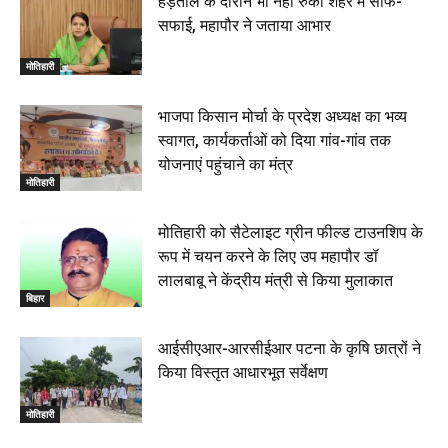
हड़ताल के दौरान भी नहीं रुकी शहर में साफ-
सफाई, महापौर ने जताया आभार
रक्सौल : सुरक्षा जॉंच को सोना-चांदी दुकानों का एसडीपीओ और
थानाध्यक्ष ने किया निरीक्षण, 19 June 2026
मोतिहारी
00:58
बेतिया में सगे भाई ने मां के साथ मिलकर की भाई की हत्या, शव
भाजपा किसान मोर्चा के प्रदेश अध्यक्ष का भव्य
जलाया, दोनों गिरफ्तार, 14 June 2026
00:12
स्वागत, कार्यकर्ताओं को दिया गांव-गांव तक
मोतिहारी। NDA सरकार, 12 साल विश्वास के, मीडिया संवाद में
योजनाएं पहुंचाने का मंत्र
सांसद रधामोहन सिंह, 13 June 2026
मोतिहारी
02:19
मोतिहारी को सैटेलाइट ग्रीन फील्ड टाउनशिप के
रूप में चयन करने के लिए उप महापौर डॉ
लालबाबू ने केंद्रीय मंत्री से किया मुलाकात
बिहार
आईसीएआर-आरसीईआर पटना के कृषि छात्रों ने
किया विस्तृत आधारभूत सर्वेक्षण
मोतिहारी