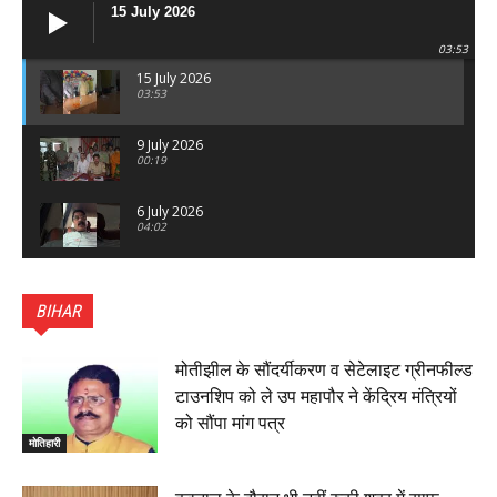
15 July 2026
03:53
15 July 2026
03:53
9 July 2026
00:19
6 July 2026
04:02
पटना सिटी : BPSC में सफल निभा कुमारी बनीं SDM , विधायक
ने किया सम्मानित, 6 July 2026
BIHAR
01:45
हिंदू साम्राज्य दिनोत्सव पर रक्सौल में राष्ट्रीय स्वयंसेवक संघ
का भव्य पथ संचलन, 5 July 2026
मोतीझील के सौंदर्यीकरण व सेटेलाइट ग्रीनफील्ड
00:22
टाउनशिप को ले उप महापौर ने केंद्रिय मंत्रियों
बेतिया : मझौलिया में 1.24 क्विंटल गांजा के साथ बोलेरो ज़ब्त, दो
को सौंपा मांग पत्र
तस्कर गिरफ्तार, 4 July 2026
मोतिहारी
00:39
22 June 2026
00:33