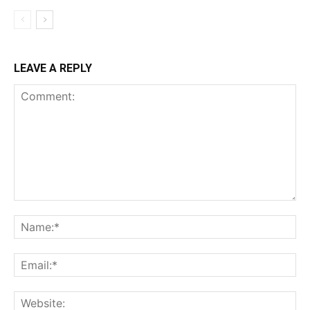
LEAVE A REPLY
Comment:
Na
Ema
Web