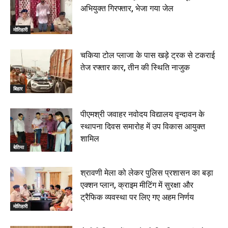
अभियुक्त गिरफ्तार, भेजा गया जेल
बेतिया : मझौलिया में 1.24 क्विंटल गांजा के साथ बोलेरो ज़ब्त, दो
तस्कर गिरफ्तार, 4 July 2026
मोतिहारी
00:39
22 June 2026
00:33
चकिया टोल प्लाजा के पास खड़े ट्रक से टकराई
तेज रफ्तार कार, तीन की स्थिति नाजुक
रक्सौल : सुरक्षा जॉंच को सोना-चांदी दुकानों का एसडीपीओ और
थानाध्यक्ष ने किया निरीक्षण, 19 June 2026
बिहार
00:58
बेतिया में सगे भाई ने मां के साथ मिलकर की भाई की हत्या, शव
पीएमश्री जवाहर नवोदय विद्यालय वृन्दावन के
जलाया, दोनों गिरफ्तार, 14 June 2026
00:12
स्थापना दिवस समारोह में उप विकास आयुक्त
मोतिहारी। NDA सरकार, 12 साल विश्वास के, मीडिया संवाद में
शामिल
सांसद रधामोहन सिंह, 13 June 2026
बेतिया
02:19
श्रावणी मेला को लेकर पुलिस प्रशासन का बड़ा
एक्शन प्लान, क्राइम मीटिंग में सुरक्षा और
ट्रैफिक व्यवस्था पर लिए गए अहम निर्णय
मोतिहारी